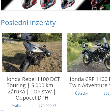
Poslední inzeráty
Honda
Rebel 1100 DCT
Honda
CRF 1100 L
Touring | 5 000 km |
Twin Adventure 
Záruka | TOP stav |
Ústecký
305 
Odpočet DPH
Praha
279 000 Kč