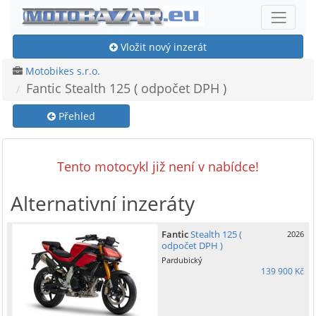
Vložit nový inzerát
Motobikes s.r.o.
Fantic Stealth 125 ( odpočet DPH )
Přehled
Tento motocykl již není v nabídce!
Alternativní inzeráty
Fantic
Stealth 125 (
2026
odpočet DPH )
Pardubický
139 900 Kč