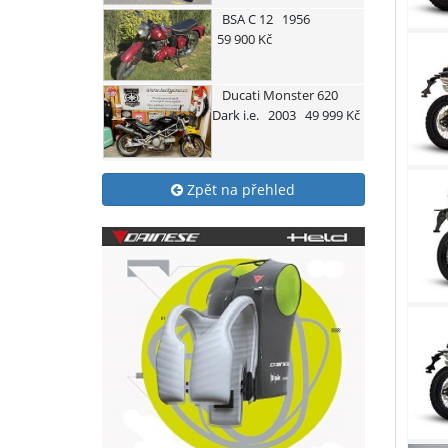
BSA
C 12
1956
59 900 Kč
Ducati
Monster 620
Dark i.e.
2003
49 999 Kč
Zpět na přehled