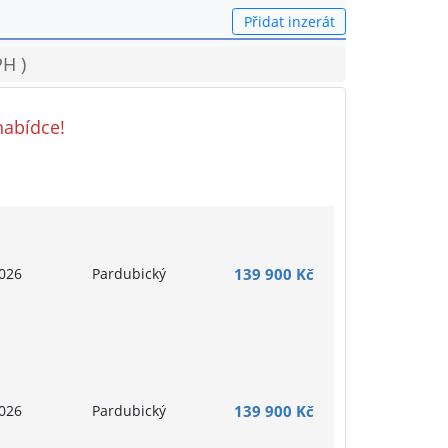
Přidat inzerát
H )
nabídce!
026
Pardubický
139 900 Kč
026
Pardubický
139 900 Kč