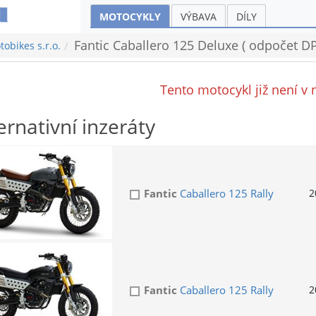
MOTOCYKLY
VÝBAVA
DÍLY
Fantic Caballero 125 Deluxe ( odpočet DP
obikes s.r.o.
Tento motocykl již není v 
ernativní inzeráty
Fantic
Caballero 125 Rally
2
Fantic
Caballero 125 Rally
2