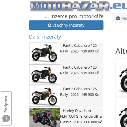
... inzerce pro motorkáře
Mot
Všechny inzeráty
Další inzeráty
Fantic
Caballero 125
Alt
Rally
2026
139 900 Kč
Fantic
Caballero 125
Rally
2026
139 900 Kč
Fantic
Caballero 125
Rally
2026
149 900 Kč
Harley-Davidson
FLHTCUTG Tri Glide Ultra
Classic
2015
600 000 Kč