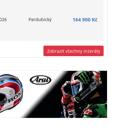
026
Pardubický
164 900 Kč
Zobrazit všechny inzeráty