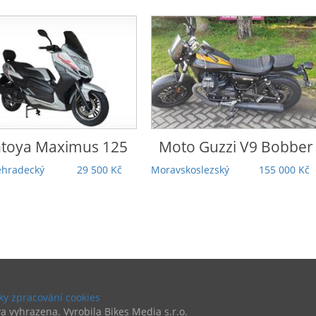
o Guzzi
V9 Bobber
Honda
Rebel 1100 DCT
Touring | 5 000 km |
koslezský
155 000 Kč
Záruka | TOP stav |
Odpočet DPH
Praha
279 000 Kč
y zpracování cookies
a vyhrazena. Vyrobila Bikes Media s.r.o.