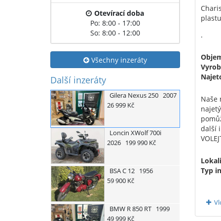
Chari
Otevírací doba
plastu
Po: 8:00 - 17:00
So: 8:00 - 12:00
.
Obje
Všechny inzeráty
Vyrob
Najet
Další inzeráty
Gilera
Nexus 250
2007
Naše m
26 999 Kč
najet
pomůž
další
Loncin
XWolf 700i
VOLEJ
2026
199 990 Kč
Lokali
Typ i
BSA
C 12
1956
59 900 Kč
Vl
BMW
R 850 RT
1999
49 999 Kč