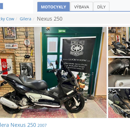
MOTOCYKLY
VÝBAVA
DÍLY
Nexus 250
cky Cow
Gilera
lera Nexus 250
2007