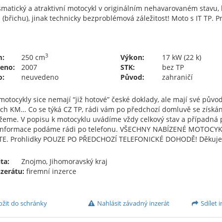
smatický a atraktivní motocykl v originálním nehavarovaném stavu,
 (břichu), jinak technicky bezproblémová záležitost! Moto s IT TP. 
3
m:
250 cm
Výkon:
17 kW (22 k)
eno:
2007
STK:
bez TP
o:
neuvedeno
Původ:
zahraničí
otocykly sice nemají “již hotové” české doklady, ale mají své původn
ých KM… Co se týká CZ TP, rádi vám po předchozí domluvě se získá
eme. V popisu k motocyklu uvádíme vždy celkový stav a případná po
 informace podáme rádi po telefonu. VŠECHNY NABÍZENÉ MOTOCYK
TE. Prohlidky POUZE PO PŘEDCHOZÍ TELEFONICKÉ DOHODĚ! Děkuj
ta:
Znojmo, Jihomoravský kraj
nzerátu:
firemní inzerce
ožit do schránky
Nahlásit závadný inzerát
Sdílet i