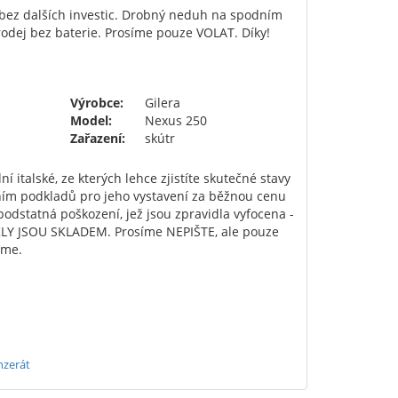
 bez dalších investic. Drobný neduh na spodním
Prodej bez baterie. Prosíme pouze VOLAT. Díky!
Výrobce:
Gilera
Model:
Nexus 250
Zařazení:
skútr
í italské, ze kterých lehce zjistíte skutečné stavy
ním podkladů pro jeho vystavení za běžnou cenu
dstatná poškození, jež jsou zpravidla vyfocena -
LY JSOU SKLADEM. Prosíme NEPIŠTE, ale pouze
eme.
nzerát