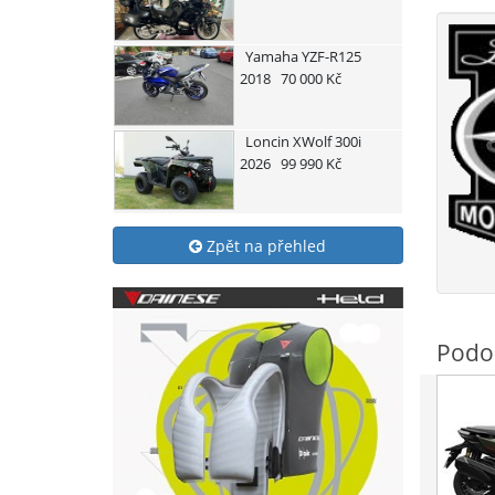
Yamaha
YZF-R125
2018
70 000 Kč
Loncin
XWolf 300i
2026
99 990 Kč
Zpět na přehled
Podo