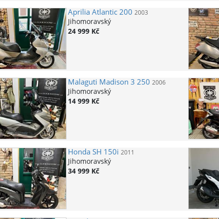
Aprilia
Atlantic 200
2003
Jihomoravský
24 999 Kč
Malaguti
Madison 3 250
2006
Jihomoravský
14 999 Kč
Honda
SH 150i
2011
Jihomoravský
34 999 Kč