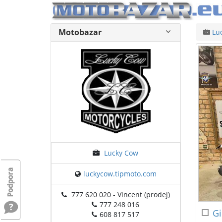
Motobazar
Lu
Lucky Cow
luckycow.tipmoto.com
777 620 020 - Vincent (prodej)
777 248 016
Gi
608 817 517