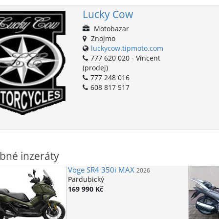
Lucky Cow
Motobazar
Znojmo
luckycow.tipmoto.com
777 620 020 - Vincent
(prodej)
777 248 016
608 817 517
bné inzeráty
Voge
SR4 350i MAX
2026
Pardubický
169 990 Kč