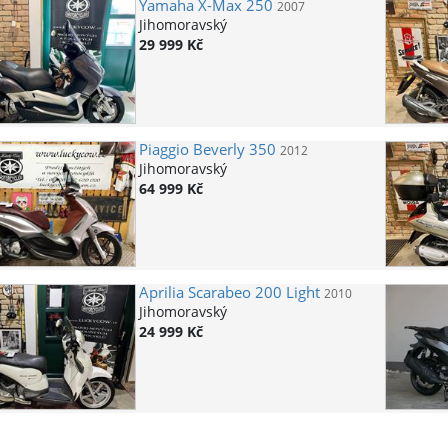
Yamaha
X-Max 250
2007
Jihomoravský
29 999 Kč
Piaggio
Beverly 350
2012
Jihomoravský
64 999 Kč
Aprilia
Scarabeo 200 Light
2010
Jihomoravský
24 999 Kč