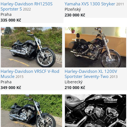
Harley-Davidson
RH1250S
Yamaha
XVS 1300 Stryker
2011
Sportster S
Plzeňský
2022
Praha
230 000 Kč
335 000 Kč
Harley-Davidson
VRSCF V-Rod
Harley-Davidson
XL 1200V
Muscle
Sportster Seventy-Two
2015
2013
Praha
Liberecký
349 000 Kč
210 000 Kč