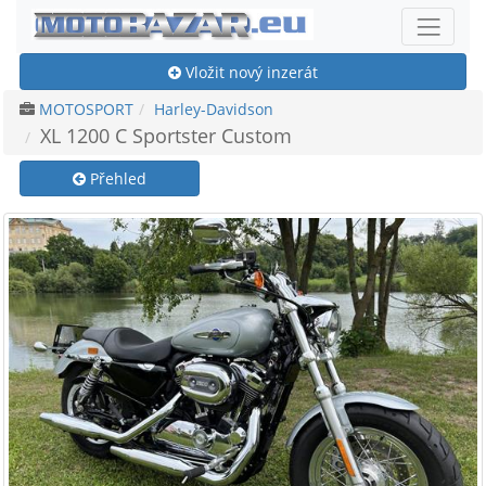
Vložit nový inzerát
MOTOSPORT
Harley-Davidson
XL 1200 C Sportster Custom
Přehled