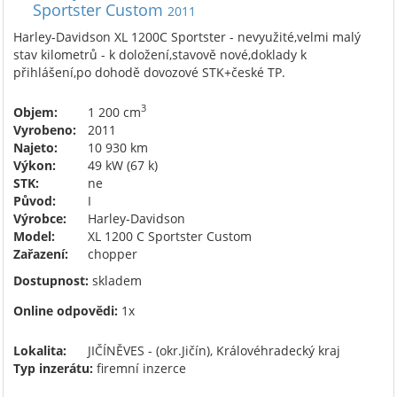
Sportster Custom
2011
Harley-Davidson XL 1200C Sportster - nevyužité,velmi malý
stav kilometrů - k doložení,stavově nové,doklady k
přihlášení,po dohodě dovozové STK+české TP.
3
Objem:
1 200 cm
Vyrobeno:
2011
Najeto:
10 930 km
Výkon:
49 kW (67 k)
STK:
ne
Původ:
I
Výrobce:
Harley-Davidson
Model:
XL 1200 C Sportster Custom
Zařazení:
chopper
Dostupnost:
skladem
Online odpovědi:
1x
Lokalita:
JIČÍNĚVES - (okr.Jičín), Královéhradecký kraj
Typ inzerátu:
firemní inzerce