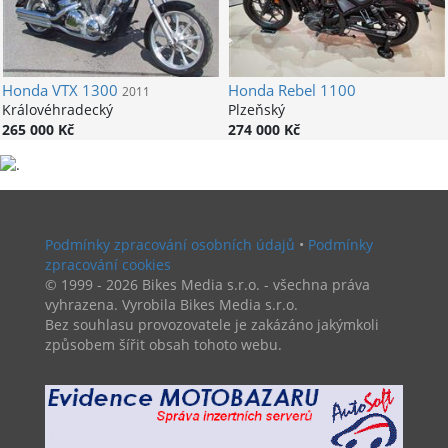
Honda
VTX 1300
Honda
Rebel 1100
2011
Královéhradecký
Plzeňský
265 000 Kč
274 000 Kč
Podmínky zpracování osobních údajů
•
Podmínky
zpracování cookies
© 1999 - 2026 Bikes Media s.r.o. - všechna práva
vyhrazena. Vyrobila Bikes Media s.r.o.
Bez souhlasu provozovatele je zakázáno jakýmkoli
způsobem šířit obsah tohoto webu.