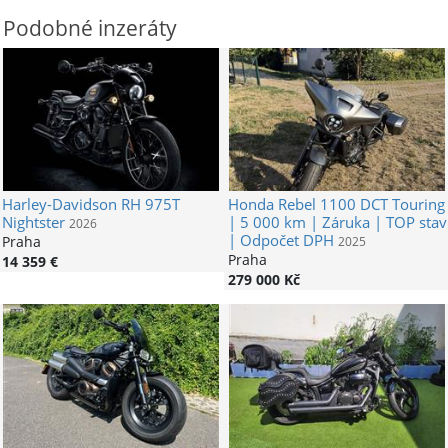
Podobné inzeráty
Harley-Davidson
RH 975T
Honda
Rebel 1100 DCT Touring
Nightster
| 5 000 km | Záruka | TOP stav
2026
| Odpočet DPH
Praha
2025
Praha
14 359 €
279 000 Kč