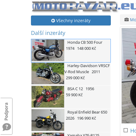
Mo
Všechny inzeráty
Další inzeráty
Honda
CB 500 Four
1974
148 000 Kč
Harley-Davidson
VRSCF
V-Rod Muscle
2011
299 000 Kč
BSA
C 12
1956
59 900 Kč
Royal Enfield
Bear 650
2026
196 990 Kč
H
Yamaha
YZF-R125