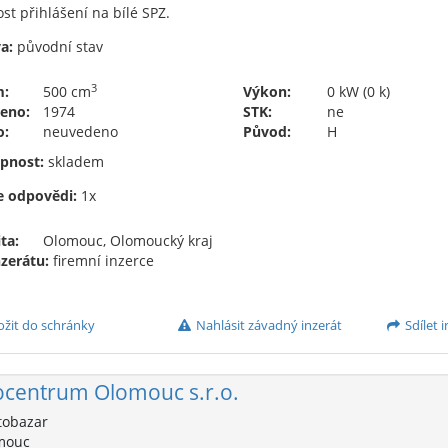
t přihlášení na bílé SPZ.
a:
původní stav
3
m:
500 cm
Výkon:
0 kW (0 k)
eno:
1974
STK:
ne
o:
neuvedeno
Původ:
H
pnost:
skladem
e odpovědi:
1x
ta:
Olomouc, Olomoucký kraj
nzerátu:
firemní inzerce
ožit do schránky
Nahlásit závadný inzerát
Sdílet i
centrum Olomouc s.r.o.
obazar
mouc