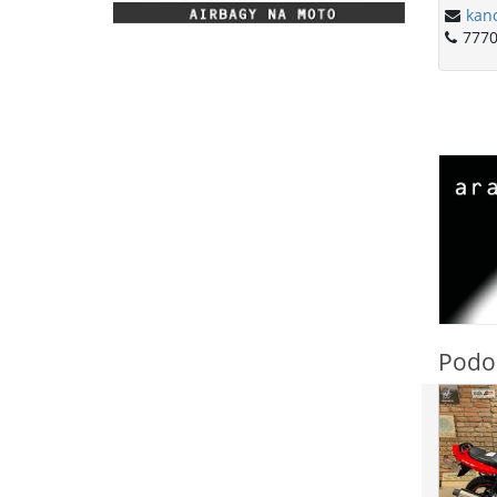
kan
777
Podo