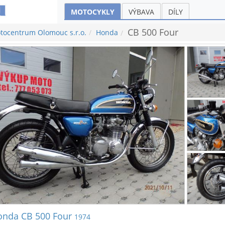
MOTOCYKLY
VÝBAVA
DÍLY
CB 500 Four
tocentrum Olomouc s.r.o.
Honda
onda CB 500 Four
1974