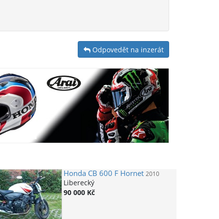
Odpovedět na inzerát
Honda
CB 600 F Hornet
2010
Liberecký
90 000 Kč