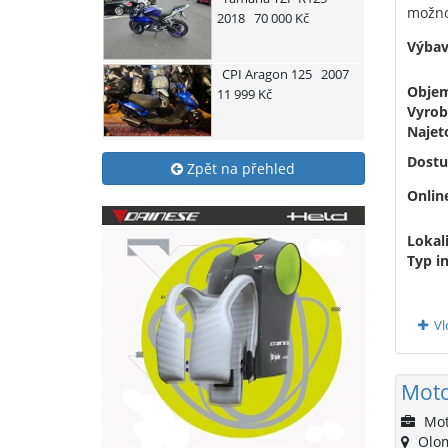
možnos
2018
70 000 Kč
Výbav
CPI
Aragon 125
2007
Obje
11 999 Kč
Vyrob
Najet
Dostu
Zpět na přehled
Onlin
Lokali
Typ i
Vl
Moto
Mot
Olo