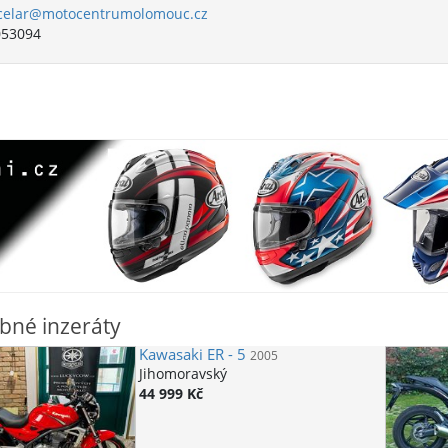
celar@motocentrumolomouc.cz
053094
bné inzeráty
Kawasaki
ER - 5
2005
Jihomoravský
44 999 Kč