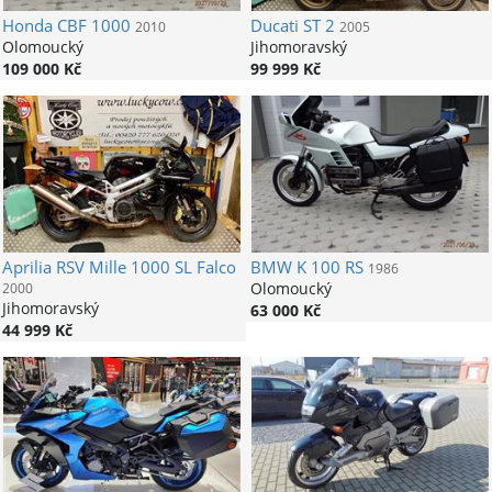
Honda
CBF 1000
Ducati
ST 2
2010
2005
Olomoucký
Jihomoravský
109 000 Kč
99 999 Kč
Aprilia
RSV Mille 1000 SL Falco
BMW
K 100 RS
1986
Olomoucký
2000
Jihomoravský
63 000 Kč
44 999 Kč