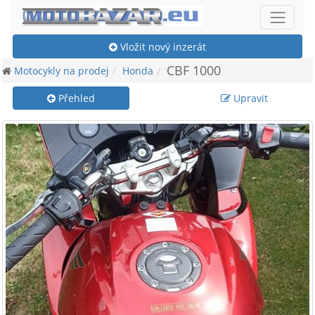
Vložit nový inzerát
CBF 1000
Motocykly na prodej
Honda
Přehled
Upravit