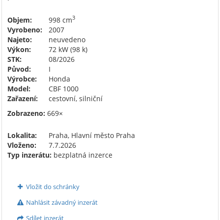
3
Objem:
998 cm
Vyrobeno:
2007
Najeto:
neuvedeno
Výkon:
72 kW (98 k)
STK:
08/2026
Původ:
I
Výrobce:
Honda
Model:
CBF 1000
Zařazení:
cestovní, silniční
Zobrazeno:
669×
Lokalita:
Praha, Hlavní město Praha
Vloženo:
7.7.2026
Typ inzerátu:
bezplatná inzerce
Vložit do schránky
Nahlásit závadný inzerát
Sdílet inzerát