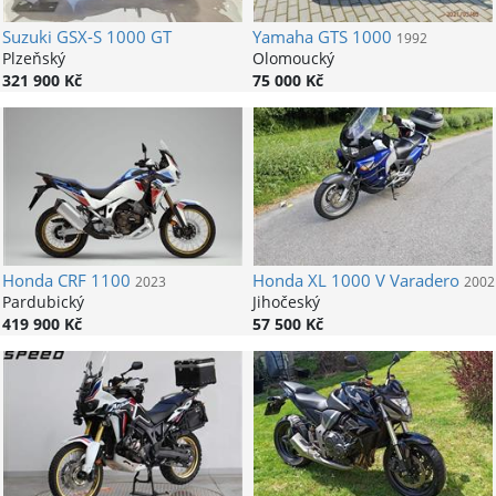
Suzuki
GSX-S 1000 GT
Yamaha
GTS 1000
1992
Plzeňský
Olomoucký
321 900 Kč
75 000 Kč
Honda
CRF 1100
Honda
XL 1000 V Varadero
2023
2002
Pardubický
Jihočeský
419 900 Kč
57 500 Kč