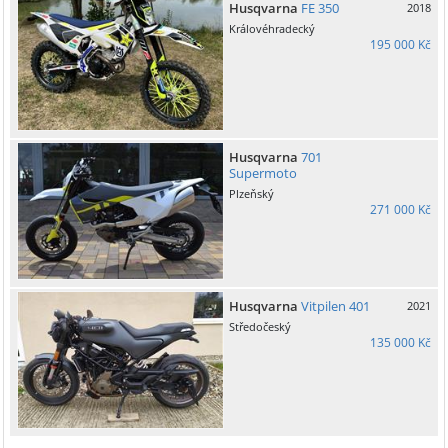
Husqvarna
FE 350
2018
Královéhradecký
195 000 Kč
Husqvarna
701
Supermoto
Plzeňský
271 000 Kč
Husqvarna
Vitpilen 401
2021
Středočeský
135 000 Kč