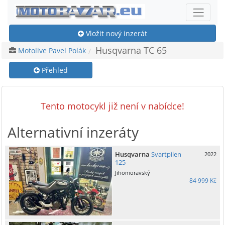
Vložit nový inzerát
Husqvarna TC 65
Motolive Pavel Polák
Přehled
Tento motocykl již není v nabídce!
Alternativní inzeráty
Husqvarna
Svartpilen
2022
125
Jihomoravský
84 999 Kč