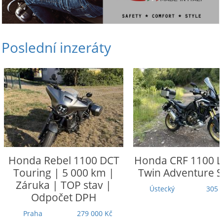
Poslední inzeráty
Honda
Rebel 1100 DCT
Honda
CRF 1100 L
Touring | 5 000 km |
Twin Adventure 
Záruka | TOP stav |
Ústecký
305 
Odpočet DPH
Praha
279 000 Kč