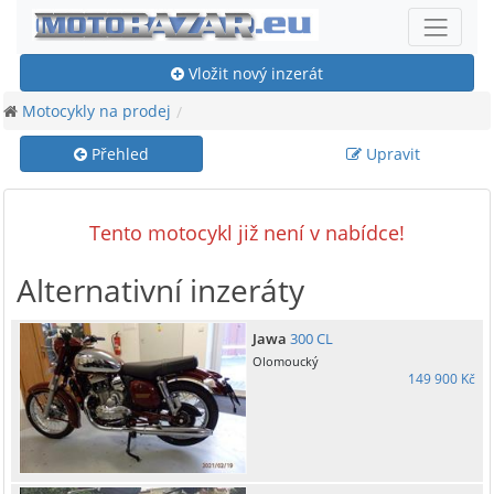
Vložit nový inzerát
Motocykly na prodej
Přehled
Upravit
Tento motocykl již není v nabídce!
Alternativní inzeráty
Jawa
300 CL
Olomoucký
149 900 Kč