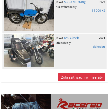
Jawa
50/23 Mustang
1979
Královéhradecký
14 000 Kč
Jawa
650 Classic
2004
Středočeský
dohodou
Zobrazit všechny inzeráty