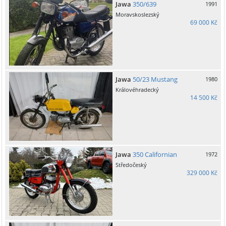
Jawa
350/639
1991
Moravskoslezský
69 000 Kč
Jawa
50/23 Mustang
1980
Královéhradecký
14 500 Kč
Jawa
350 Californian
1972
Středočeský
329 000 Kč