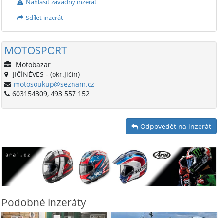
Nahlásit závadný inzerát
Sdílet inzerát
MOTOSPORT
Motobazar
JIČÍNĚVES - (okr.Jičín)
motosoukup@seznam.cz
603154309, 493 557 152
Odpovedět na inzerát
Podobné inzeráty