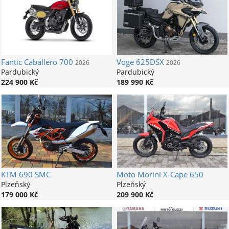
Fantic
Caballero 700
Voge
625DSX
2026
2026
Pardubický
Pardubický
224 900 Kč
189 990 Kč
KTM
690 SMC
Moto Morini
X-Cape 650
Plzeňský
Plzeňský
179 000 Kč
209 900 Kč