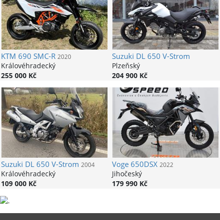
KTM
690 SMC-R
Suzuki
DL 650 V-Strom
2020
Královéhradecký
Plzeňský
255 000 Kč
204 900 Kč
Suzuki
DL 650 V-Strom
Voge
650DSX
2004
2022
Královéhradecký
Jihočeský
109 000 Kč
179 990 Kč