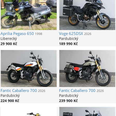
Aprilia
Pegaso 650
Voge
625DSX
1998
2026
Liberecký
Pardubický
29 900 Kč
189 990 Kč
Fantic
Caballero 700
Fantic
Caballero 700
2026
2026
Pardubický
Pardubický
224 900 Kč
239 900 Kč