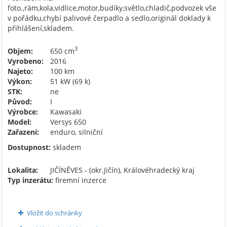
foto.,rám,kola,vidlice,motor,budíky,světlo,chladič,podvozek vše
v pořádku,chybí palivové čerpadlo a sedlo,originál doklady k
přihlášení,skladem.
3
Objem:
650 cm
Vyrobeno:
2016
Najeto:
100 km
Výkon:
51 kW (69 k)
STK:
ne
Původ:
I
Výrobce:
Kawasaki
Model:
Versys 650
Zařazení:
enduro, silniční
Dostupnost:
skladem
Lokalita:
JIČÍNĚVES - (okr.Jičín), Královéhradecký kraj
Typ inzerátu:
firemní inzerce
Vložit do schránky