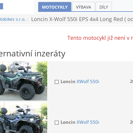
MOTOCYKLY
VÝBAVA
DÍLY
Loncin X-Wolf 550i EPS 4x4 Long Red ( od
obikes s.r.o.
Tento motocykl již není v 
ernativní inzeráty
Loncin
XWolf 550i
2
Loncin
XWolf 550i
2