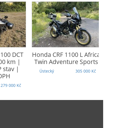
Honda
CRF 1100 L Africa
CFmoto
65
Twin Adventure Sports
Moravskoslezský
Ústecký
305 000 Kč