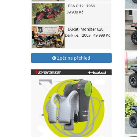
BSA
C 12
1956
59 900 Kč
Ducati
Monster 620
Dark i.e.
2003
49 999 Kč
Zpět na přehled