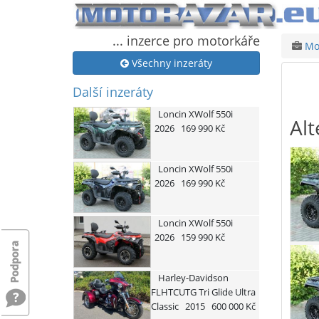
... inzerce pro motorkáře
Mot
Všechny inzeráty
Další inzeráty
Loncin
XWolf 550i
Alt
2026
169 990 Kč
Loncin
XWolf 550i
2026
169 990 Kč
Loncin
XWolf 550i
2026
159 990 Kč
Harley-Davidson
FLHTCUTG Tri Glide Ultra
Classic
2015
600 000 Kč