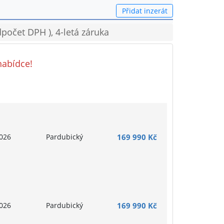
Přidat inzerát
počet DPH ), 4-letá záruka
nabídce!
026
Pardubický
169 990 Kč
026
Pardubický
169 990 Kč