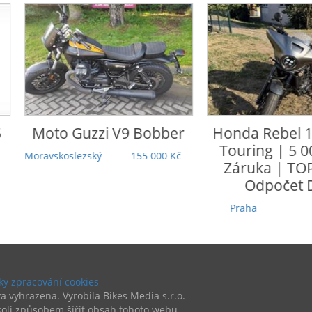
o Guzzi
V9 Bobber
Honda
Rebel 1100 DCT
Touring | 5 000 km |
koslezský
155 000 Kč
Záruka | TOP stav |
Odpočet DPH
Praha
279 000 Kč
y zpracování cookies
a vyhrazena. Vyrobila Bikes Media s.r.o.
oli způsobem šířit obsah tohoto webu.