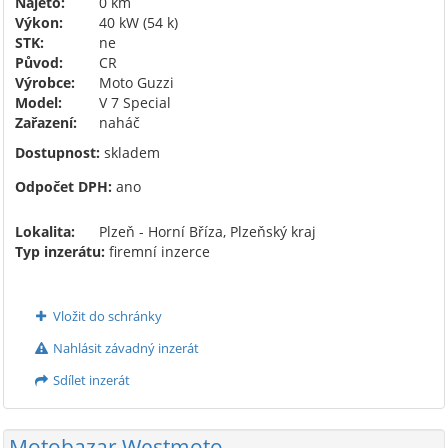
Najeto:
0 km
Výkon:
40 kW (54 k)
STK:
ne
Původ:
CR
Výrobce:
Moto Guzzi
Model:
V 7 Special
Zařazení:
naháč
Dostupnost:
skladem
Odpočet DPH:
ano
Lokalita:
Plzeň - Horní Bříza, Plzeňský kraj
Typ inzerátu:
firemní inzerce
Vložit do schránky
Nahlásit závadný inzerát
Sdílet inzerát
Motobazar Westmoto