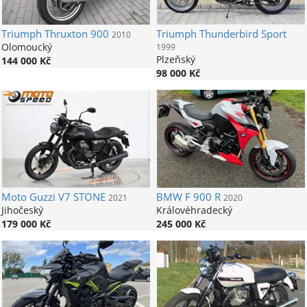
Triumph
Thruxton 900
Triumph
Thunderbird Sport
2010
Olomoucký
1999
Plzeňský
144 000 Kč
98 000 Kč
Moto Guzzi
V7 STONE
BMW
F 900 R
2021
2020
Jihočeský
Královéhradecký
179 000 Kč
245 000 Kč