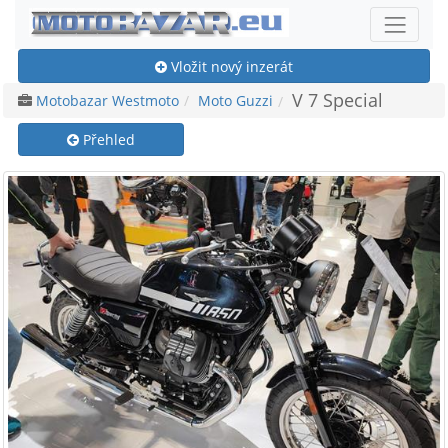
Vložit nový inzerát
V 7 Special
Motobazar Westmoto
Moto Guzzi
Přehled