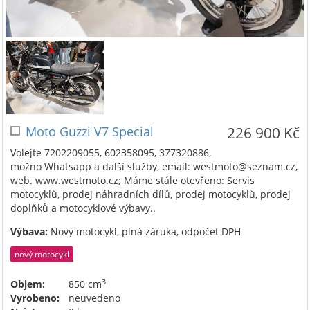
Moto Guzzi V7 Special
226 900 Kč
Volejte 7202209055, 602358095, 377320886,
možno Whatsapp a další služby, email: westmoto@seznam.cz,
web. www.westmoto.cz; Máme stále otevřeno: Servis
motocyklů, prodej náhradních dílů, prodej motocyklů, prodej
doplňků a motocyklové výbavy..
Výbava:
Nový motocykl, plná záruka, odpočet DPH
nový motocykl
3
Objem:
850 cm
Vyrobeno:
neuvedeno