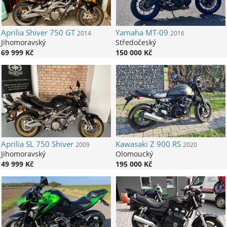
Aprilia
Shiver 750 GT
Yamaha
MT-09
2014
2016
Jihomoravský
Středočeský
69 999 Kč
150 000 Kč
Aprilia
SL 750 Shiver
Kawasaki
Z 900 RS
2009
2020
Jihomoravský
Olomoucký
49 999 Kč
195 000 Kč