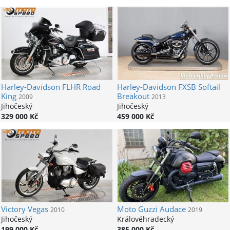
Harley-Davidson
FLHR Road
Harley-Davidson
FXSB Softail
King
Breakout
2009
2013
Jihočeský
Jihočeský
329 000 Kč
459 000 Kč
Victory
Vegas
Moto Guzzi
Audace
2010
2019
Jihočeský
Královéhradecký
199 000 Kč
385 000 Kč