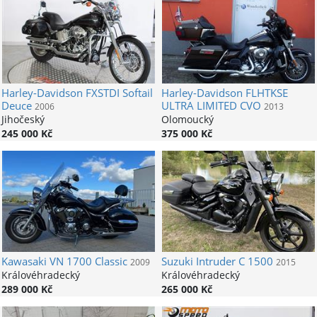
Harley-Davidson
FXSTDI Softail
Harley-Davidson
FLHTKSE
Deuce
ULTRA LIMITED CVO
2006
2013
Jihočeský
Olomoucký
245 000 Kč
375 000 Kč
Kawasaki
VN 1700 Classic
Suzuki
Intruder C 1500
2009
2015
Královéhradecký
Královéhradecký
289 000 Kč
265 000 Kč