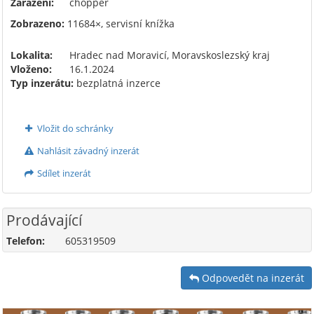
Zařazení:
chopper
Zobrazeno:
11684×, servisní knížka
Lokalita:
Hradec nad Moravicí, Moravskoslezský kraj
Vloženo:
16.1.2024
Typ inzerátu:
bezplatná inzerce
Vložit do schránky
Nahlásit závadný inzerát
Sdílet inzerát
Prodávající
Telefon:
605319509
Odpovedět na inzerát