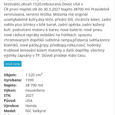
šestiválec,obsah 1520,nebouraná.Dovoz USA v
ČR první majitel.stk do 30.3.2027 Najeto 38700 mil Pravidelně
servisovaná, servisní knížka. Motorka má originál
uzamykatelné kufry,dva klíče, přední štít, chrániče kolen, zadní
světlo plus blinkry v bílé barvě, zadní opěrka, zadní kožený
kufr, podsvícení motoru 6 barev, nová baterie, nové pneu,
nové rádio,4 repráky ovládání na řidítkách, spoustu
chromovaných doplňků světelná rampa,přídavná světla,konce
blatníků, nové páčky,gripy, předkopy,rolka,nosič, hodinky,
trubkové lemování kolem motorky a další doplňky, všechny
výjimky zapsány v TP. Důvod prodeje málo času.
nová cena
3
Objem:
1 520 cm
Vyrobeno:
1999
Najeto:
38 700 mil
Výkon:
neuvedeno
STK:
2027
Původ:
USA
Výrobce:
Honda
Model:
F6C Valkyrie