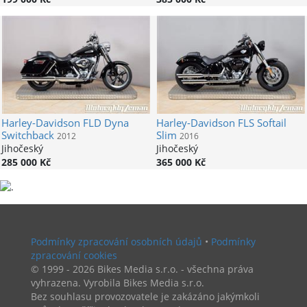
Harley-Davidson
FLD Dyna
Harley-Davidson
FLS Softail
Switchback
Slim
2012
2016
Jihočeský
Jihočeský
285 000 Kč
365 000 Kč
Podmínky zpracování osobních údajů
•
Podmínky
zpracování cookies
© 1999 - 2026 Bikes Media s.r.o. - všechna práva
vyhrazena. Vyrobila Bikes Media s.r.o.
Bez souhlasu provozovatele je zakázáno jakýmkoli