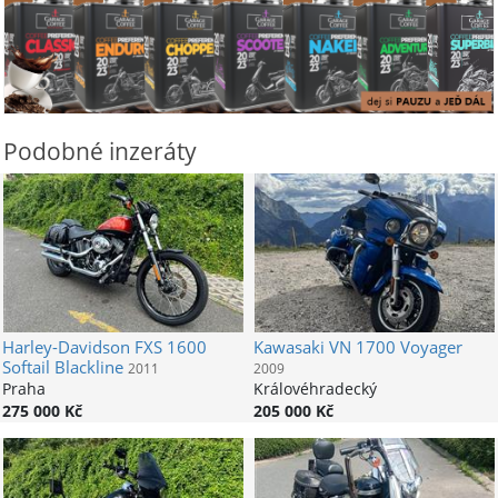
Podobné inzeráty
Harley-Davidson
FXS 1600
Kawasaki
VN 1700 Voyager
Softail Blackline
2011
2009
Praha
Královéhradecký
275 000 Kč
205 000 Kč