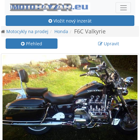
Vložit nový inzerát
F6C Valkyrie
Motocykly na prodej
Honda
Přehled
Upravit