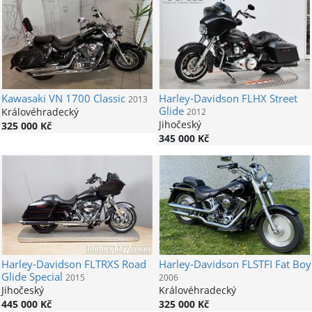
Kawasaki
VN 1700 Classic
Harley-Davidson
FLHX Street
2013
Glide
Královéhradecký
2012
Jihočeský
325 000 Kč
345 000 Kč
Harley-Davidson
FLTRXS Road
Harley-Davidson
FLSTFI Fat Boy
Glide Special
2015
2006
Jihočeský
Královéhradecký
445 000 Kč
325 000 Kč