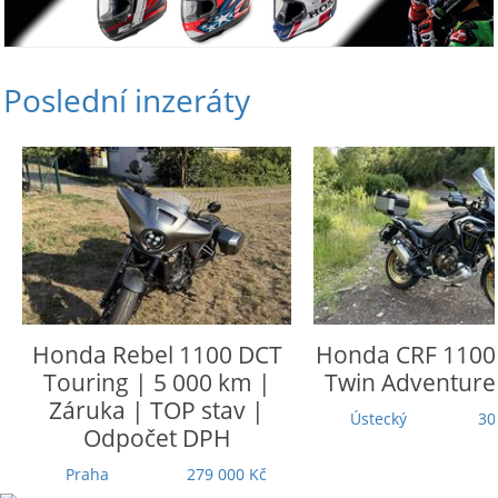
Poslední inzeráty
Honda
Rebel 1100 DCT
Honda
CRF 1100 L
Touring | 5 000 km |
Twin Adventure 
Záruka | TOP stav |
Ústecký
305 
Odpočet DPH
Praha
279 000 Kč