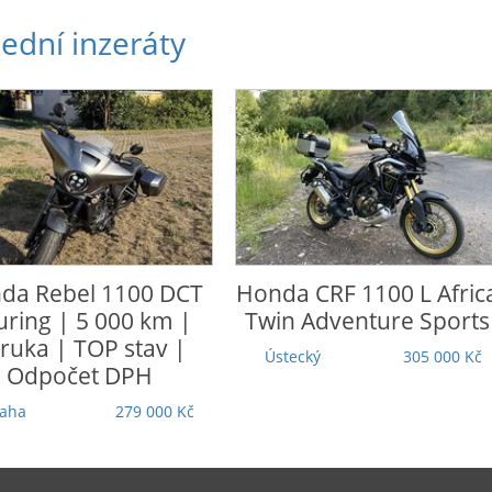
ední inzeráty
da
CRF 1100 L Africa
CFmoto
650 NK
n Adventure Sports
Moravskoslezský
76 500 Kč
tecký
305 000 Kč