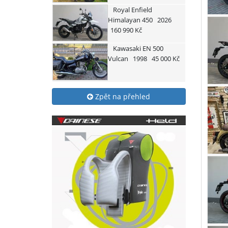
Royal Enfield
Himalayan 450
2026
160 990 Kč
Kawasaki
EN 500
Vulcan
1998
45 000 Kč
Zpět na přehled