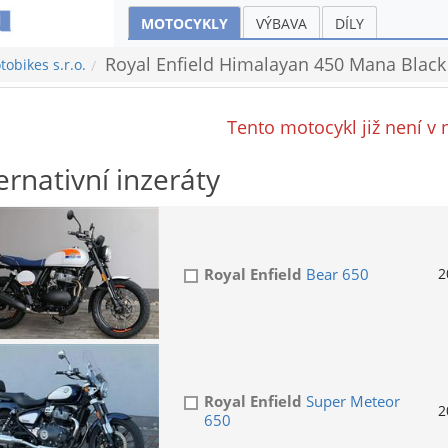
MOTOCYKLY
VÝBAVA
DÍLY
Royal Enfield Himalayan 450 Mana Black
obikes s.r.o.
Tento motocykl již není v 
ernativní inzeráty
Royal Enfield
Bear 650
2
Royal Enfield
Super Meteor
2
650