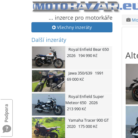
... inzerce pro motorkáře
Mot
Všechny inzeráty
Další inzeráty
Royal Enfield
Bear 650
Alt
2026
194 990 Kč
Jawa
350/639
1991
69 000 Kč
Royal Enfield
Super
Meteor 650
2026
213 990 Kč
Yamaha
Tracer 900 GT
2020
175 000 Kč