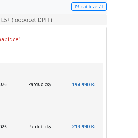
Přidat inzerát
 E5+ ( odpočet DPH )
nabídce!
026
Pardubický
194 990 Kč
213 990 Kč
026
Pardubický