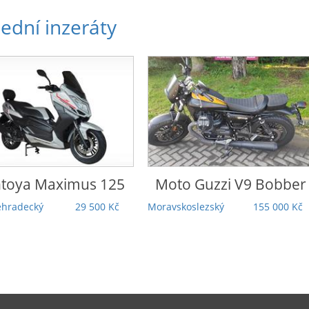
ední inzeráty
o Guzzi
V9 Bobber
Honda
Rebel 1100 DCT
Touring | 5 000 km |
koslezský
155 000 Kč
Záruka | TOP stav |
Odpočet DPH
Praha
279 000 Kč