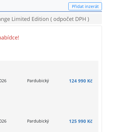
Přidat inzerát
nge Limited Edition ( odpočet DPH )
nabídce!
026
Pardubický
124 990 Kč
026
Pardubický
125 990 Kč