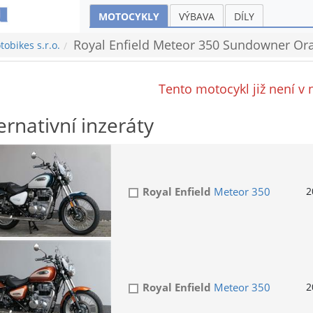
MOTOCYKLY
VÝBAVA
DÍLY
Royal Enfield Meteor 350 Sundowner Ora
obikes s.r.o.
Tento motocykl již není v 
ernativní inzeráty
Royal Enfield
Meteor 350
2
Royal Enfield
Meteor 350
2