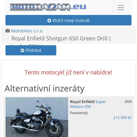
Vložit nový inzerát
Motobikes s.r.o.
Royal Enfield Shotgun 650 Green Drill (
odpočet DPH )
Přehled
Tento motocykl již není v nabídce!
Alternativní inzeráty
Royal Enfield
Super
2026
Meteor 650
Pardubický
213 990 Kč