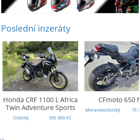
Poslední inzeráty
Honda
CRF 1100 L Africa
CFmoto
650 
Twin Adventure Sports
Moravskoslezský
76 
Ústecký
305 000 Kč