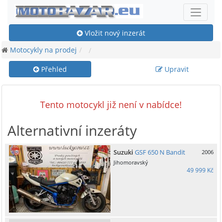
Vložit nový inzerát
Motocykly na prodej
Přehled
Upravit
Tento motocykl již není v nabídce!
Alternativní inzeráty
Suzuki
GSF 650 N Bandit
2006
Jihomoravský
49 999 Kč