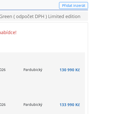
Přidat inzerát
 Green ( odpočet DPH ) Limited edition
nabídce!
026
Pardubický
130 990 Kč
026
Pardubický
133 990 Kč