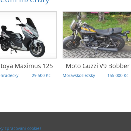
o Guzzi
V9 Bobber
Honda
Rebel 1100 DCT
Touring | 5 000 km |
koslezský
155 000 Kč
Záruka | TOP stav |
Odpočet DPH
Praha
279 000 Kč
y zpracování cookies