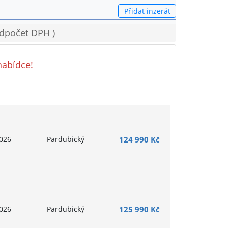
Přidat inzerát
odpočet DPH )
nabídce!
026
Pardubický
124 990 Kč
026
Pardubický
125 990 Kč