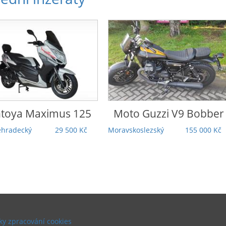
o Guzzi
V9 Bobber
Honda
Rebel 1100 DCT
Touring | 5 000 km |
koslezský
155 000 Kč
Záruka | TOP stav |
Odpočet DPH
Praha
279 000 Kč
y zpracování cookies