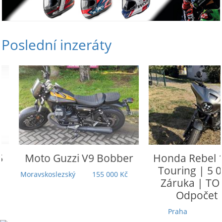
Poslední inzeráty
Moto Guzzi
V9 Bobber
Honda
Rebel 110
Touring | 5 000
Moravskoslezský
155 000 Kč
Záruka | TOP st
Odpočet DP
Praha
279 