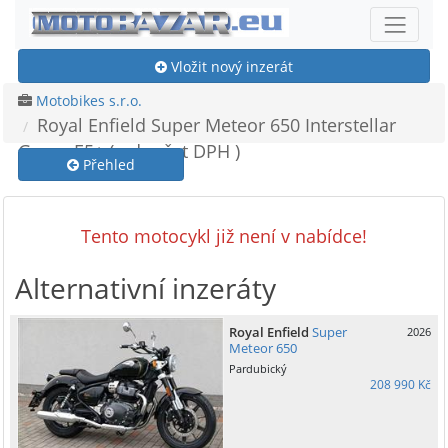
Vložit nový inzerát
Motobikes s.r.o.
Royal Enfield Super Meteor 650 Interstellar
Green E5+ ( odpočet DPH )
Přehled
Tento motocykl již není v nabídce!
Alternativní inzeráty
Royal Enfield
Super
2026
Meteor 650
Pardubický
208 990 Kč