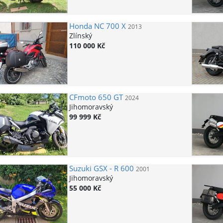
Honda
NC 700 X
2013
Zlínský
110 000 Kč
CFmoto
650 GT
2024
Jihomoravský
99 999 Kč
Suzuki
GSX - R 600
2001
Jihomoravský
55 000 Kč