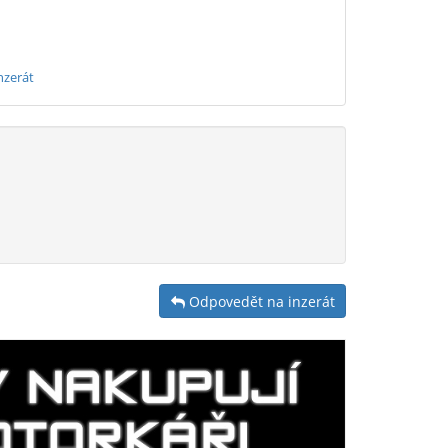
nzerát
Odpovedět na inzerát