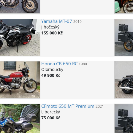
Yamaha
MT-07
2019
Jihočeský
155 000 Kč
Honda
CB 650 RC
1980
Olomoucký
49 900 Kč
CFmoto
650 MT Premium
2021
Liberecký
75 000 Kč