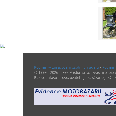
Podmínky zpracování osobních údajů
•
Podmínk
© 1999 - 2026 Bikes Media s.r.o. - všechna práv
Bez souhlasu provozovatele je zakázáno jakýmk