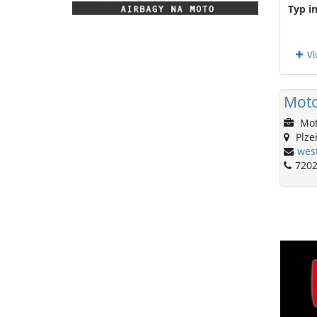
Typ i
Vl
Mot
Mot
Plzeň
wes
7202