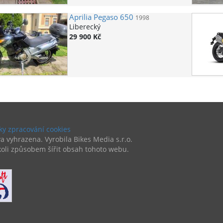
Aprilia
Pegaso 650
1998
Liberecký
29 900 Kč
y zpracování cookies
a vyhrazena. Vyrobila Bikes Media s.r.o.
oli způsobem šířit obsah tohoto webu.