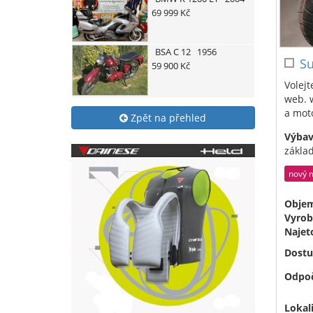
69 999 Kč
BSA
C 12
1956
Su
59 900 Kč
Volej
web. 
a moto
Zpět na přehled
Výbav
zákla
nový 
Obje
Vyrob
Najet
Dostu
Odpoč
Lokali