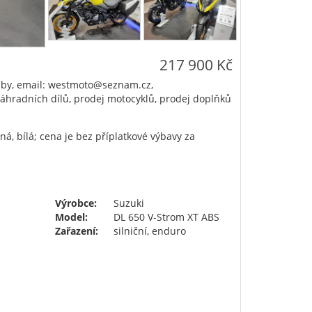
217 900 Kč
žby, email: westmoto@seznam.cz,
áhradních dílů, prodej motocyklů, prodej doplňků
á, bílá; cena je bez příplatkové výbavy za
Výrobce:
Suzuki
Model:
DL 650 V-Strom XT ABS
Zařazení:
silniční, enduro