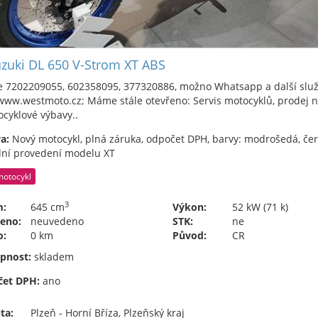
zuki DL 650 V-Strom XT ABS
te 7202209055, 602358095, 377320886, možno Whatsapp a další slu
www.westmoto.cz; Máme stále otevřeno: Servis motocyklů, prodej n
cyklové výbavy..
a:
Nový motocykl, plná záruka, odpočet DPH, barvy: modrošedá, čern
dní provedení modelu XT
motocykl
3
m:
645 cm
Výkon:
52 kW (71 k)
eno:
neuvedeno
STK:
ne
o:
0 km
Původ:
CR
pnost:
skladem
et DPH:
ano
ta:
Plzeň - Horní Bříza, Plzeňský kraj