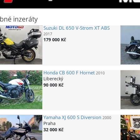
bné inzeráty
Suzuki
DL 650 V-Strom XT ABS
2017
179 000 Kč
Honda
CB 600 F Hornet
2010
Liberecký
90 000 Kč
Yamaha
XJ 600 S Diversion
2000
Praha
32 000 Kč