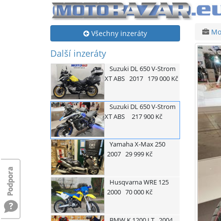
Mo
Všechny inzeráty
Další inzeráty
Suzuki
DL 650 V-Strom
XT ABS
2017
179 000 Kč
Suzuki
DL 650 V-Strom
XT ABS
217 900 Kč
Yamaha
X-Max 250
2007
29 999 Kč
Husqvarna
WRE 125
2000
70 000 Kč
BMW
K 1200 LT
2004