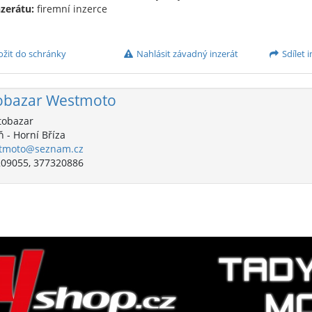
nzerátu:
firemní inzerce
ožit do schránky
Nahlásit závadný inzerát
Sdílet i
obazar Westmoto
obazar
 - Horní Bříza
tmoto@seznam.cz
09055, 377320886