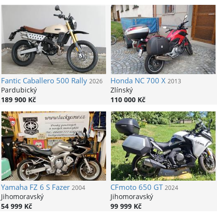
Fantic
Caballero 500 Rally
Honda
NC 700 X
2026
2013
Pardubický
Zlínský
189 900 Kč
110 000 Kč
Yamaha
FZ 6 S Fazer
CFmoto
650 GT
2004
2024
Jihomoravský
Jihomoravský
54 999 Kč
99 999 Kč