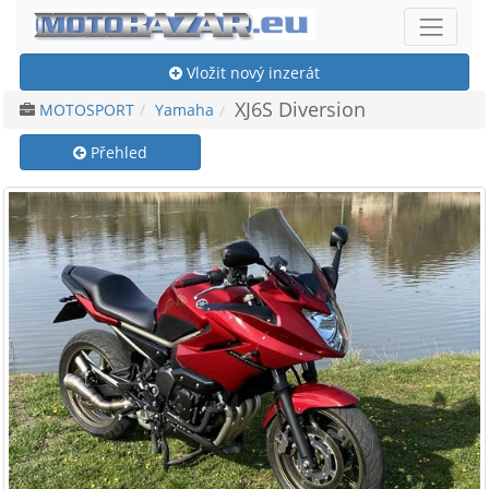
Vložit nový inzerát
XJ6S Diversion
MOTOSPORT
Yamaha
Přehled