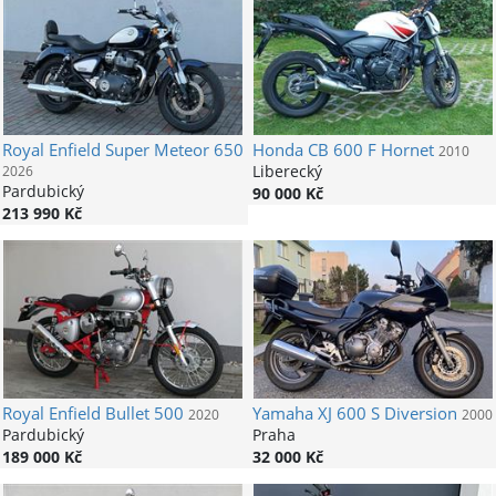
Royal Enfield
Super Meteor 650
Honda
CB 600 F Hornet
2010
Liberecký
2026
Pardubický
90 000 Kč
213 990 Kč
Royal Enfield
Bullet 500
Yamaha
XJ 600 S Diversion
2020
2000
Pardubický
Praha
189 000 Kč
32 000 Kč