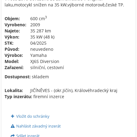
laku,motocykl snížen na 35 kW,výborné motorově,české TP.
3
Objem:
600 cm
Vyrobeno:
2009
Najeto:
35 287 km
Výkon:
35 kW (48 k)
STK:
04/2025
Původ:
neuvedeno
Výrobce:
Yamaha
Model:
XJ6S Diversion
Zařazení:
silniční, cestovní
Dostupnost:
skladem
Lokalita:
JIČÍNĚVES - (okr.Jičín), Královéhradecký kraj
Typ inzerátu:
firemní inzerce
Vložit do schránky
Nahlásit závadný inzerát
Sdílet inzerát