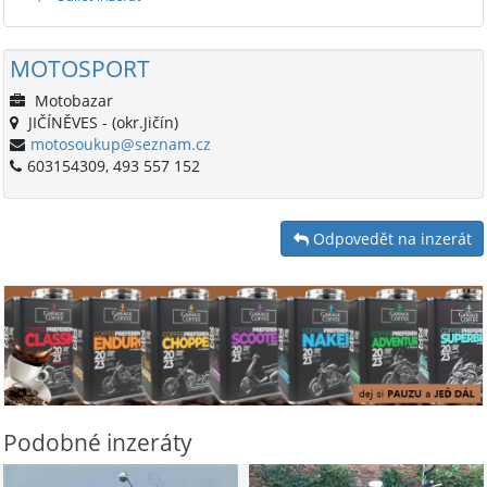
MOTOSPORT
Motobazar
JIČÍNĚVES - (okr.Jičín)
motosoukup@seznam.cz
603154309, 493 557 152
Odpovedět na inzerát
Podobné inzeráty