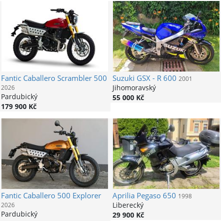
Fantic
Caballero Scrambler 500
Suzuki
GSX - R 600
2001
Jihomoravský
2026
Pardubický
55 000 Kč
179 900 Kč
Fantic
Caballero 500 Explorer
Aprilia
Pegaso 650
1998
Liberecký
2026
Pardubický
29 900 Kč