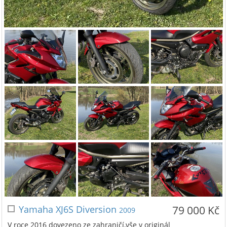
Yamaha XJ6S Diversion
79 000 Kč
2009
V roce 2016 dovezeno ze zahraničí,vše v originál