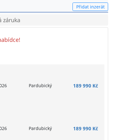
Přidat inzerát
á záruka
nabídce!
026
Pardubický
189 990 Kč
026
Pardubický
189 990 Kč