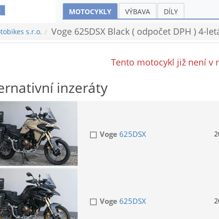
MOTOCYKLY
VÝBAVA
DÍLY
Voge 625DSX Black ( odpočet DPH ) 4-let
obikes s.r.o.
Tento motocykl již není v 
ernativní inzeráty
Voge
625DSX
2
Voge
625DSX
2