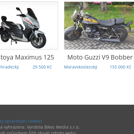
o Guzzi
V9 Bobber
Honda
Rebel 1100 DCT
Touring | 5 000 km |
koslezský
155 000 Kč
Záruka | TOP stav |
Odpočet DPH
Praha
279 000 Kč
y zpracování cookies
a vyhrazena. Vyrobila Bikes Media s.r.o.
oli způsobem šířit obsah tohoto webu.