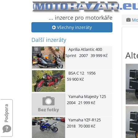
... inzerce pro motorkáře
Mot
Všechny inzeráty
Další inzeráty
Aprilia
Atlantic 400
Alt
Sprint
2007
39 999 Kč
BSA
C 12
1956
59 900 Kč
Yamaha
Majesty 125
2004
21 999 Kč
Yamaha
YZF-R125
2018
70 000 Kč