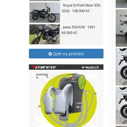
Royal Enfield
Bear 650
2026
198 990 Kč
Jawa
350/639
1991
69 000 Kč
Zpět na přehled