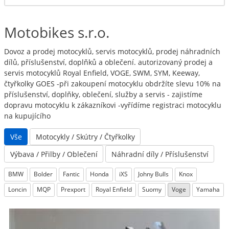
Motobikes s.r.o.
Dovoz a prodej motocyklů, servis motocyklů, prodej náhradních
dílů, příslušenství, doplňků a oblečení. autorizovaný prodej a
servis motocyklů Royal Enfield, VOGE, SWM, SYM, Keeway,
čtyřkolky GOES -při zakoupení motocyklu obdržíte slevu 10% na
příslušenství, doplňky, oblečení, služby a servis - zajistíme
dopravu motocyklu k zákazníkovi -vyřídíme registraci motocyklu
na kupujícího
Vše
Motocykly / Skútry / Čtyřkolky
Výbava / Přilby / Oblečení
Náhradní díly / Příslušenství
BMW
Bolder
Fantic
Honda
iXS
Johny Bulls
Knox
Loncin
MQP
Prexport
Royal Enfield
Suomy
Voge
Yamaha