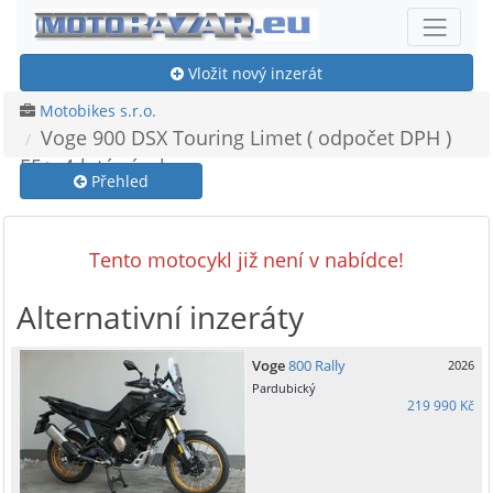
Vložit nový inzerát
Motobikes s.r.o.
Voge 900 DSX Touring Limet ( odpočet DPH )
E5+, 4-letá záruka
Přehled
Tento motocykl již není v nabídce!
Alternativní inzeráty
Voge
800 Rally
2026
Pardubický
219 990 Kč