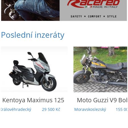
Poslední inzeráty
Moto Guzzi
V9 Bobber
Honda
Rebel 110
Touring | 5 000
Moravskoslezský
155 000 Kč
Záruka | TOP st
Odpočet DP