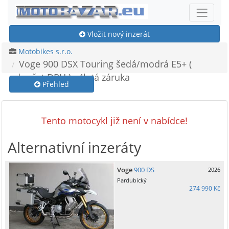
Vložit nový inzerát
Motobikes s.r.o.
Voge 900 DSX Touring šedá/modrá E5+ (
odpočet DPH ) , 4letá záruka
Přehled
Tento motocykl již není v nabídce!
Alternativní inzeráty
Voge
900 DS
2026
Pardubický
274 990 Kč