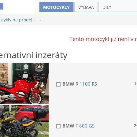
MOTOCYKLY
VÝBAVA
DÍLY
cykly na prodej
Tento motocykl již není v 
ernativní inzeráty
BMW
R 1100 RS
1
BMW
F 800 GS
2