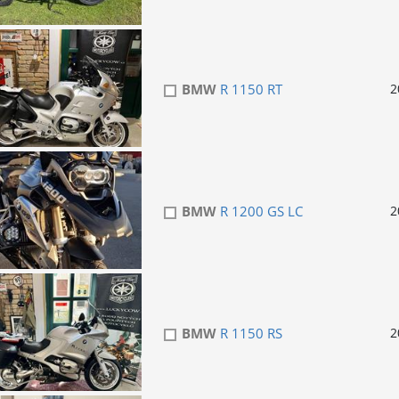
BMW
R 1150 RT
2
BMW
R 1200 GS LC
2
BMW
R 1150 RS
2