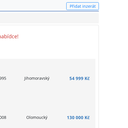
Přidat inzerát
nabídce!
995
Jihomoravský
54 999 Kč
008
Olomoucký
130 000 Kč