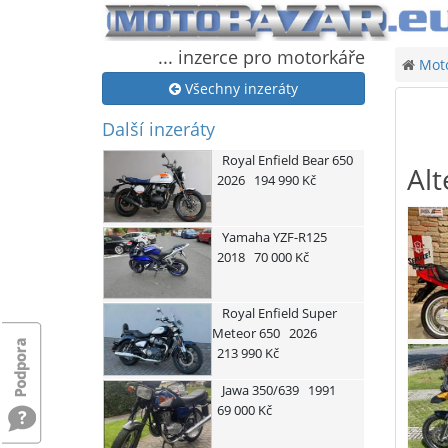
... inzerce pro motorkáře
Moto
Všechny inzeráty
Další inzeráty
Royal Enfield
Bear 650
Alt
2026
194 990 Kč
Yamaha
YZF-R125
2018
70 000 Kč
Royal Enfield
Super
Meteor 650
2026
213 990 Kč
Jawa
350/639
1991
69 000 Kč