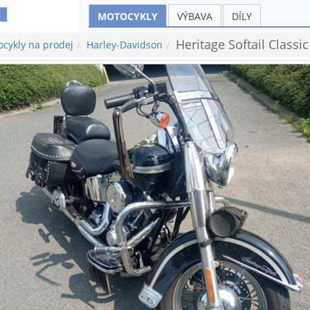
MOTOCYKLY
VÝBAVA
DÍLY
Heritage Softail Classic
cykly na prodej
Harley-Davidson