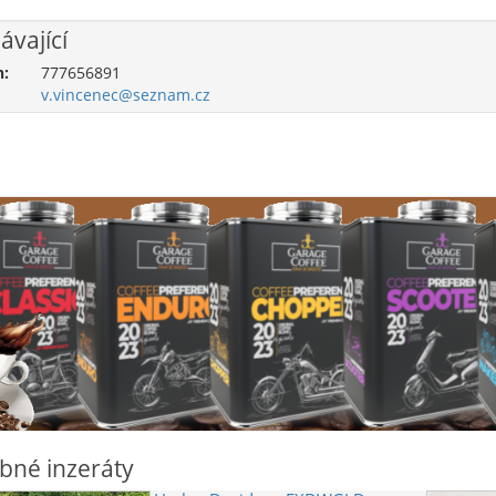
ávající
n:
777656891
v.vincenec@seznam.cz
bné inzeráty