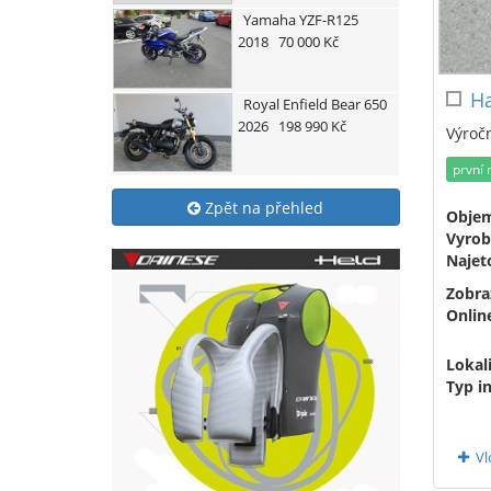
Yamaha
YZF-R125
2018
70 000 Kč
Ha
Royal Enfield
Bear 650
2026
198 990 Kč
Výročn
první 
Zpět na přehled
Obje
Vyrob
Najet
Zobra
Onlin
Lokali
Typ i
Vl