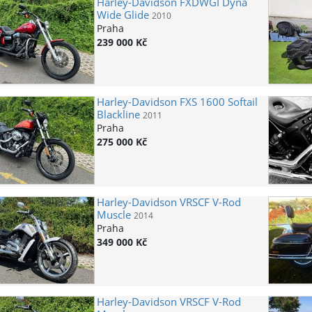
Harley-Davidson
FXDWGI Dyna
Wide Glide
2010
Praha
239 000 Kč
Harley-Davidson
FXS 1600 Softail
Blackline
2011
Praha
275 000 Kč
Harley-Davidson
VRSCF V-Rod
Muscle
2014
Praha
349 000 Kč
Harley-Davidson
VRSCF V-Rod