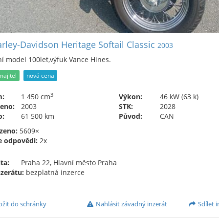
rley-Davidson Heritage Softail Classic
2003
í model 100let,výfuk Vance Hines.
majitel
nová cena
3
m:
1 450 cm
Výkon:
46 kW (63 k)
eno:
2003
STK:
2028
o:
61 500 km
Původ:
CAN
zeno:
5609×
e odpovědi:
2x
ta:
Praha 22, Hlavní město Praha
nzerátu:
bezplatná inzerce
ožit do schránky
Nahlásit závadný inzerát
Sdílet i