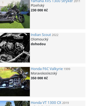
Yamaha
XVS 1300 Stryker
2011
Plzeňský
230 000 Kč
Indian
Scout
2022
Olomoucký
dohodou
Honda
F6C Valkyrie
1999
Moravskoslezský
350 000 Kč
Honda
VT 1300 CX
2019