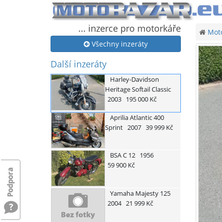
... inzerce pro motorkáře
Moto
Všechny inzeráty
Další inzeráty
Harley-Davidson
Heritage Softail Classic
2003
195 000 Kč
Aprilia
Atlantic 400
Sprint
2007
39 999 Kč
BSA
C 12
1956
59 900 Kč
Yamaha
Majesty 125
2004
21 999 Kč