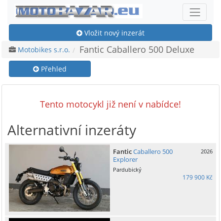
Vložit nový inzerát
Fantic Caballero 500 Deluxe
Motobikes s.r.o.
Přehled
Tento motocykl již není v nabídce!
Alternativní inzeráty
Fantic
Caballero 500
2026
Explorer
Pardubický
179 900 Kč