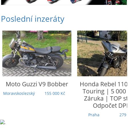
Poslední inzeráty
Moto Guzzi
V9 Bobber
Honda
Rebel 110
Touring | 5 000
Moravskoslezský
155 000 Kč
Záruka | TOP st
Odpočet DP
Praha
279 