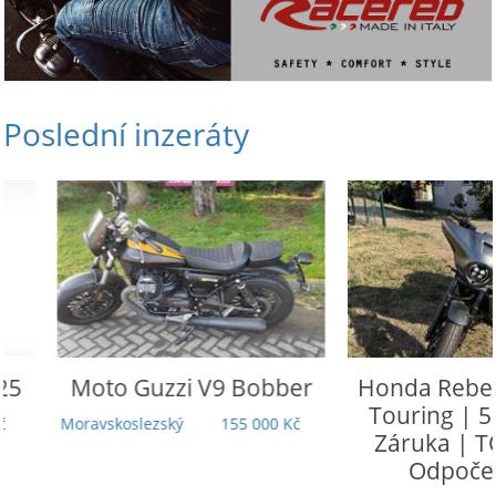
Poslední inzeráty
Moto Guzzi
V9 Bobber
Honda
Rebel 110
Touring | 5 000
Moravskoslezský
155 000 Kč
Záruka | TOP st
Odpočet DP