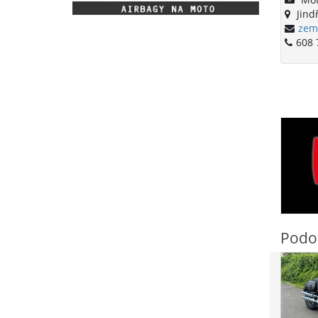
Jind
zem
608 
Podo