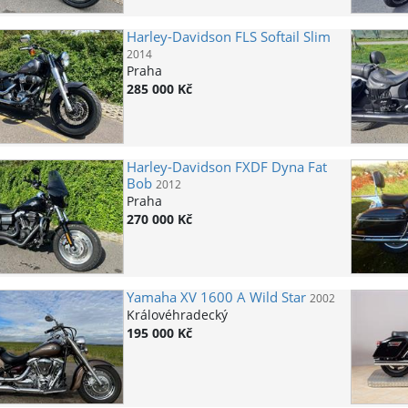
Harley-Davidson
FLS Softail Slim
2014
Praha
285 000 Kč
Harley-Davidson
FXDF Dyna Fat
Bob
2012
Praha
270 000 Kč
Yamaha
XV 1600 A Wild Star
2002
Královéhradecký
195 000 Kč