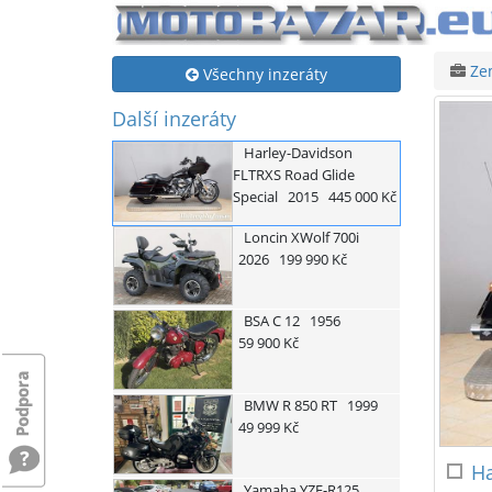
Ze
Všechny inzeráty
Další inzeráty
Harley-Davidson
FLTRXS Road Glide
Special
2015
445 000 Kč
Loncin
XWolf 700i
2026
199 990 Kč
BSA
C 12
1956
59 900 Kč
BMW
R 850 RT
1999
49 999 Kč
Ha
Yamaha
YZF-R125