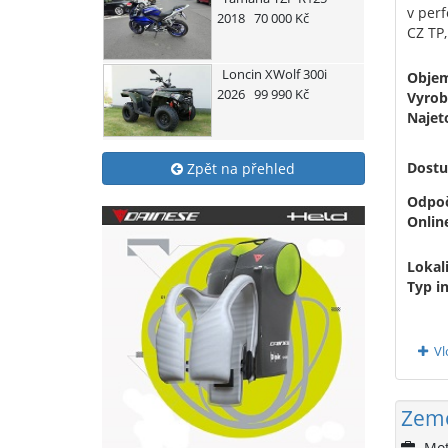
v perf
2018
70 000 Kč
CZ TP
Loncin
XWolf 300i
Obje
2026
99 990 Kč
Vyrob
Najet
Dostu
Zpět na přehled
Odpoč
Onlin
Lokali
Typ i
Vl
Zemo
Mot