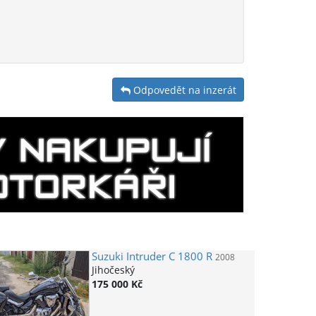
Odpovedět na inzerát
Suzuki
Intruder C 1800 R
2008
Jihočeský
175 000 Kč