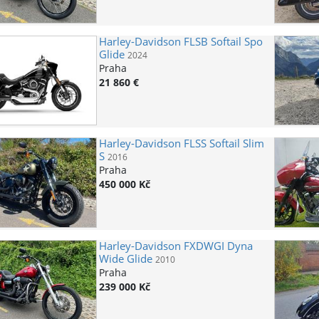
Harley-Davidson
FLSB Softail Sport
Glide
2024
Praha
21 860 €
Harley-Davidson
FLSS Softail Slim
S
2016
Praha
450 000 Kč
Harley-Davidson
FXDWGI Dyna
Wide Glide
2010
Praha
239 000 Kč