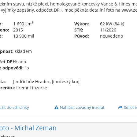
ekním stavu, nízké plexi, homologované koncovky Vance & Hines mon
, vyjímky zapsány, odpočet DPH, moc pěkná; detailní foto na www.z
3
m:
1 690 cm
Výkon:
62 kW (84 k)
eno:
2015
STK:
11/2026
o:
13 900 mil
Původ:
neuvedeno
pnost:
skladem
et DPH:
ano
e odpovědi:
1x
ta:
Jindřichův Hradec, Jihočeský kraj
nzerátu:
firemní inzerce
ožit do schránky
Nahlásit závadný inzerát
Sdílet i
to - Michal Zeman
obazar