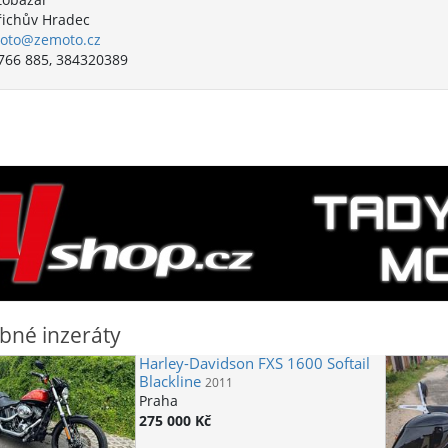
řichův Hradec
oto@zemoto.cz
766 885, 384320389
bné inzeráty
Harley-Davidson
FXS 1600 Softail
Blackline
2011
Praha
275 000 Kč