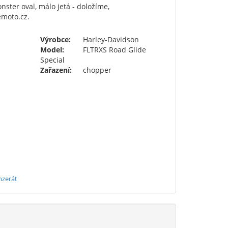
ster oval, málo jetá - doložíme,
emoto.cz.
Výrobce:
Harley-Davidson
Model:
FLTRXS Road Glide
Special
Zařazení:
chopper
nzerát