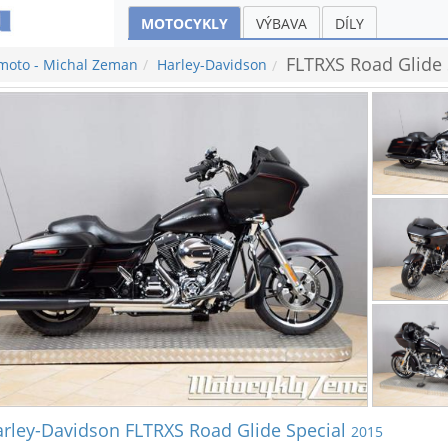
MOTOCYKLY
VÝBAVA
DÍLY
FLTRXS Road Glide 
moto - Michal Zeman
Harley-Davidson
rley-Davidson FLTRXS Road Glide Special
2015