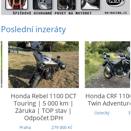
Poslední inzeráty
Honda
Rebel 1100 DCT
Honda
CRF 1100 L
Touring | 5 000 km |
Twin Adventure 
Záruka | TOP stav |
Ústecký
305 
Odpočet DPH
Praha
279 000 Kč