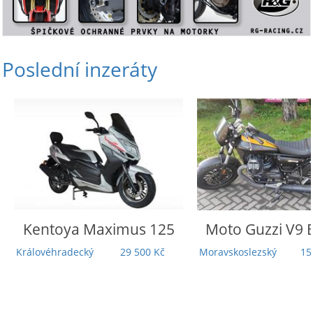
Poslední inzeráty
Kentoya
Maximus 125
Moto Guzzi
V9 B
Královéhradecký
29 500 Kč
Moravskoslezský
155 