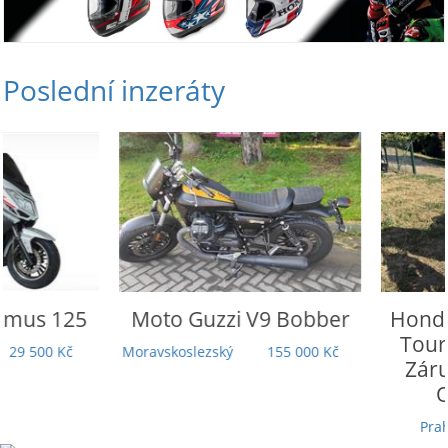
Poslední inzeráty
Moto Guzzi
V9 Bobber
Honda
Rebel 110
Touring | 5 000
Moravskoslezský
155 000 Kč
Záruka | TOP st
Odpočet DP
Praha
279 