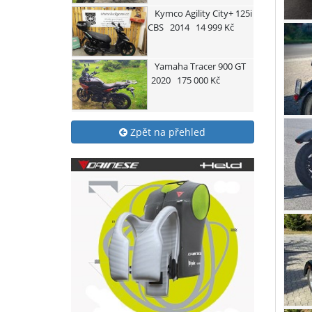
Kymco
Agility City+ 125i
CBS
2014
14 999 Kč
Yamaha
Tracer 900 GT
2020
175 000 Kč
Zpět na přehled