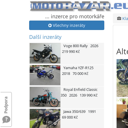
... inzerce pro motorkáře
Kla
Všechny inzeráty
Další inzeráty
Voge
800 Rally
2026
Alt
219 990 Kč
Yamaha
YZF-R125
2018
70 000 Kč
Royal Enfield
Classic
350
2026
139 990 Kč
Jawa
350/639
1991
69 000 Kč