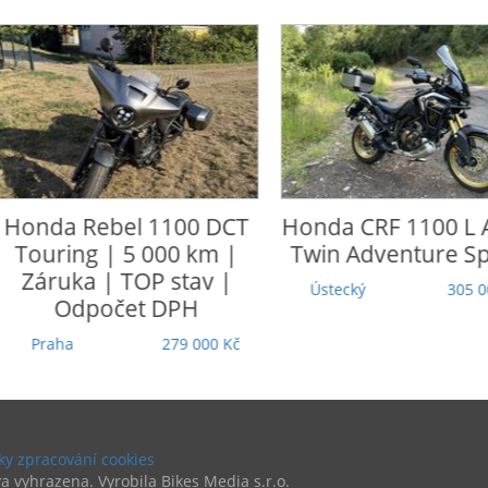
nda
Rebel 1100 DCT
Honda
CRF 1100 L Afric
uring | 5 000 km |
Twin Adventure Sports
ruka | TOP stav |
Ústecký
305 000 Kč
Odpočet DPH
raha
279 000 Kč
y zpracování cookies
a vyhrazena. Vyrobila Bikes Media s.r.o.