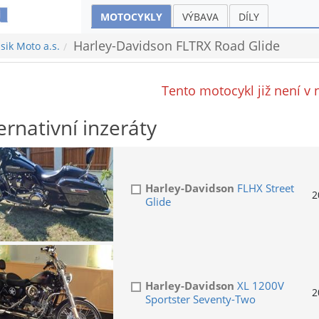
MOTOCYKLY
VÝBAVA
DÍLY
Harley-Davidson FLTRX Road Glide
sik Moto a.s.
Tento motocykl již není v 
ernativní inzeráty
Harley-Davidson
FLHX Street
2
Glide
Harley-Davidson
XL 1200V
2
Sportster Seventy-Two