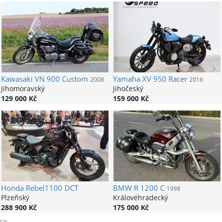
Kawasaki
VN 900 Custom
Yamaha
XV 950 Racer
2008
2016
Jihomoravský
Jihočeský
129 000 Kč
159 000 Kč
Honda
Rebel1100 DCT
BMW
R 1200 C
1998
Plzeňský
Královéhradecký
288 900 Kč
175 000 Kč