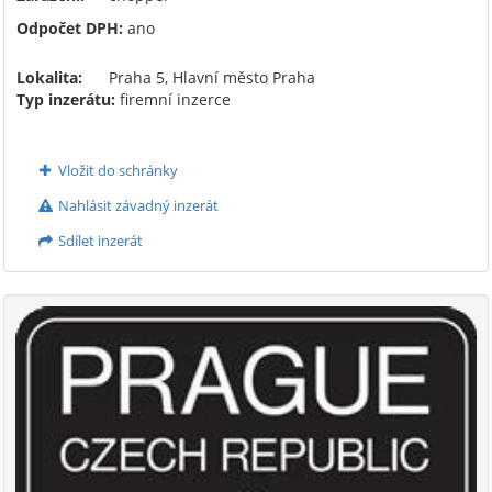
Odpočet DPH:
ano
Lokalita:
Praha 5, Hlavní město Praha
Typ inzerátu:
firemní inzerce
Vložit do schránky
Nahlásit závadný inzerát
Sdílet inzerát