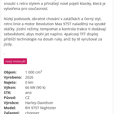
snoubí s retro stylem a přinášejí nové pojetí klasiky, která je
vytvořena pro současnost.
Nízký podvozek, obratné chování v zatáčkách a černý styl,
retro linie a motor Revolution Max 975T naladěný na vysoké
otáčky. Jízdní režimy, tempomat a kontrola trakce ti dodávají
sebevědomí, abys mohl jet naplno. 4palcový TFT displej
přiblíží technologie na dosah ruky, aniž by tě vyrušoval za
jízdy.
.
nový motocykl
3
Objem:
1 000 cm
Vyrobeno:
2026
Najeto:
0 km
Výkon:
66 kW (90 k)
STK:
ano
Původ:
CZ
Výrobce:
Harley-Davidson
Model:
RH 975T Nightster
Zařazení:
chopper