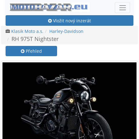
Vložit nový inzerát
Klasik Moto a.s.
Harley-Davidson
RH 975T Nightster
Přehled