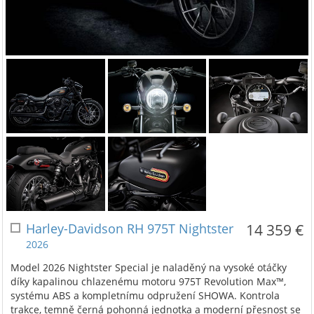
Harley-Davidson RH 975T Nightster
14 359 €
2026
Model 2026 Nightster Special je naladěný na vysoké otáčky
díky kapalinou chlazenému motoru 975T Revolution Max™,
systému ABS a kompletnímu odpružení SHOWA. Kontrola
trakce, temně černá pohonná jednotka a moderní přesnost se