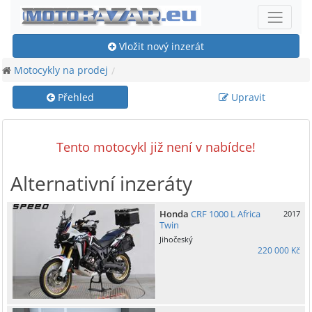
Vložit nový inzerát
Motocykly na prodej
Přehled
Upravit
Tento motocykl již není v nabídce!
Alternativní inzeráty
Honda
CRF 1000 L Africa
2017
Twin
Jihočeský
220 000 Kč