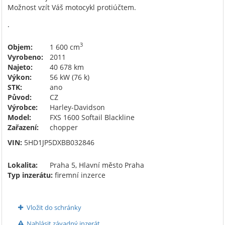
Možnost vzít Váš motocykl protiúčtem.
.
3
Objem:
1 600 cm
Vyrobeno:
2011
Najeto:
40 678 km
Výkon:
56 kW (76 k)
STK:
ano
Původ:
CZ
Výrobce:
Harley-Davidson
Model:
FXS 1600 Softail Blackline
Zařazení:
chopper
VIN:
5HD1JP5DXBB032846
Lokalita:
Praha 5, Hlavní město Praha
Typ inzerátu:
firemní inzerce
Vložit do schránky
Nahlásit závadný inzerát