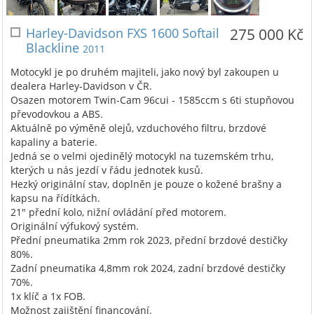
Harley-Davidson FXS 1600 Softail
275 000 Kč
Blackline
2011
Motocykl je po druhém majiteli, jako nový byl zakoupen u
dealera Harley-Davidson v ČR.
Osazen motorem Twin-Cam 96cui - 1585ccm s 6ti stupňovou
převodovkou a ABS.
Aktuálně po výměně olejů, vzduchového filtru, brzdové
kapaliny a baterie.
Jedná se o velmi ojedinělý motocykl na tuzemském trhu,
kterých u nás jezdí v řádu jednotek kusů.
Hezký originální stav, doplněn je pouze o kožené brašny a
kapsu na řídítkách.
21" přední kolo, nižní ovládání před motorem.
Originální výfukový systém.
Přední pneumatika 2mm rok 2023, přední brzdové destičky
80%.
Zadní pneumatika 4,8mm rok 2024, zadní brzdové destičky
70%.
1x klíč a 1x FOB.
Možnost zajištění financování.