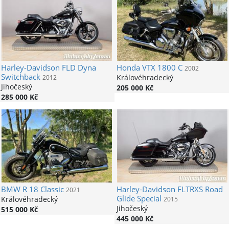
Harley-Davidson
FLD Dyna
Honda
VTX 1800 C
2002
Switchback
Královéhradecký
2012
Jihočeský
205 000 Kč
285 000 Kč
BMW
R 18 Classic
Harley-Davidson
FLTRXS Road
2021
Glide Special
Královéhradecký
2015
Jihočeský
515 000 Kč
445 000 Kč