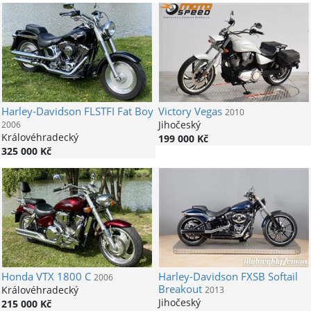
Harley-Davidson
FLSTFI Fat Boy
Victory
Vegas
2010
Jihočeský
2006
Královéhradecký
199 000 Kč
325 000 Kč
Honda
VTX 1800 C
Harley-Davidson
FXSB Softail
2006
Breakout
Královéhradecký
2013
Jihočeský
215 000 Kč