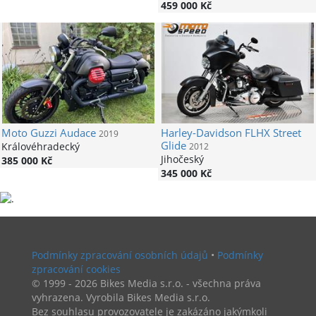
459 000 Kč
Moto Guzzi
Audace
Harley-Davidson
FLHX Street
2019
Glide
Královéhradecký
2012
Jihočeský
385 000 Kč
345 000 Kč
Podmínky zpracování osobních údajů
•
Podmínky
zpracování cookies
© 1999 - 2026 Bikes Media s.r.o. - všechna práva
vyhrazena. Vyrobila Bikes Media s.r.o.
Bez souhlasu provozovatele je zakázáno jakýmkoli