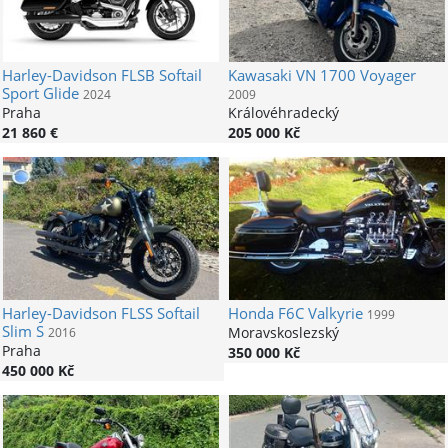
Harley-Davidson
FLSB Softail
Kawasaki
VN 1700 Voyager
Sport Glide
2024
2009
Praha
Královéhradecký
21 860 €
205 000 Kč
Harley-Davidson
FLSS Softail
Honda
F6C Valkyrie
1999
Slim S
Moravskoslezský
2016
Praha
350 000 Kč
450 000 Kč