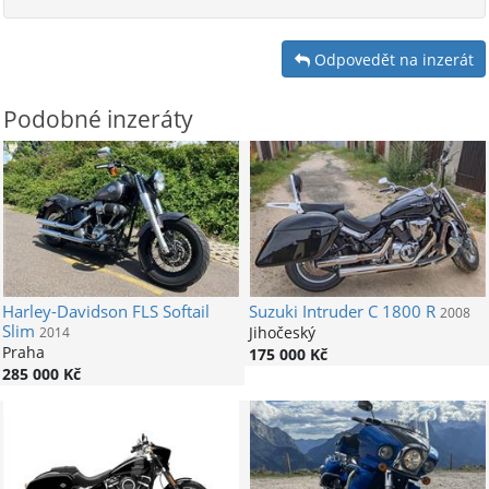
Odpovedět na inzerát
Podobné inzeráty
Harley-Davidson
FLS Softail
Suzuki
Intruder C 1800 R
2008
Slim
Jihočeský
2014
Praha
175 000 Kč
285 000 Kč