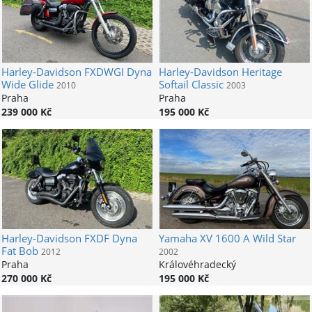
Harley-Davidson
FXDWGI Dyna
Harley-Davidson
Heritage
Wide Glide
Softail Classic
2010
2003
Praha
Praha
239 000 Kč
195 000 Kč
Harley-Davidson
FXDF Dyna
Yamaha
XV 1600 A Wild Star
Fat Bob
2012
2002
Praha
Královéhradecký
270 000 Kč
195 000 Kč