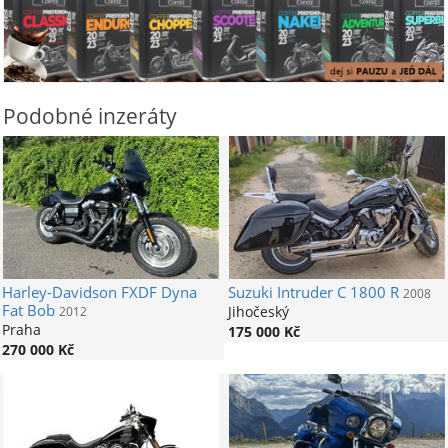
Podobné inzeráty
Harley-Davidson
FXDF Dyna
Suzuki
Intruder C 1800 R
2008
Fat Bob
Jihočeský
2012
Praha
175 000 Kč
270 000 Kč