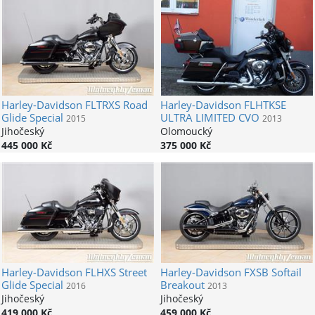
Harley-Davidson
FLTRXS Road
Harley-Davidson
FLHTKSE
Glide Special
ULTRA LIMITED CVO
2015
2013
Jihočeský
Olomoucký
445 000 Kč
375 000 Kč
Harley-Davidson
FLHXS Street
Harley-Davidson
FXSB Softail
Glide Special
Breakout
2016
2013
Jihočeský
Jihočeský
419 000 Kč
459 000 Kč