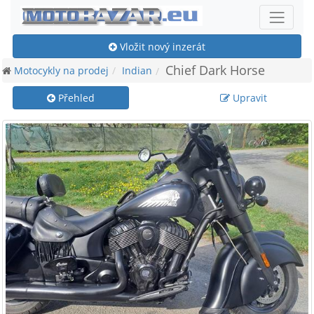
Vložit nový inzerát
Chief Dark Horse
Motocykly na prodej
Indian
Přehled
Upravit