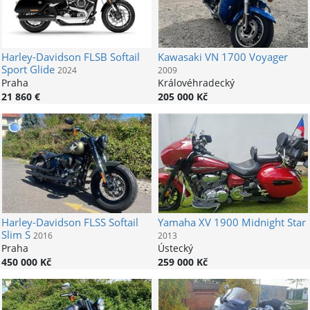
Harley-Davidson
FLSB Softail
Kawasaki
VN 1700 Voyager
Sport Glide
2024
2009
Praha
Královéhradecký
21 860 €
205 000 Kč
Harley-Davidson
FLSS Softail
Yamaha
XV 1900 Midnight Star
Slim S
2016
2013
Praha
Ústecký
450 000 Kč
259 000 Kč