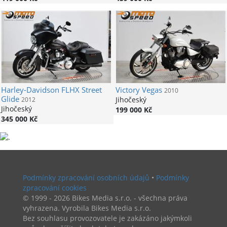
Harley-Davidson
FLHX Street
Victory
Vegas
2010
Glide
Jihočeský
2012
Jihočeský
199 000 Kč
345 000 Kč
Podmínky zpracování osobních údajů
•
Podmínky
zpracování cookies
© 1999 - 2026 Bikes Media s.r.o. - všechna práva
vyhrazena. Vyrobila Bikes Media s.r.o.
Bez souhlasu provozovatele je zakázáno jakýmkoli