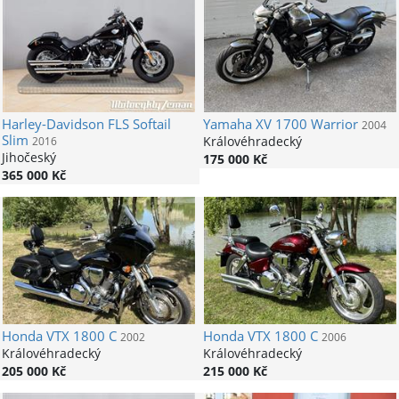
Harley-Davidson
FLS Softail
Yamaha
XV 1700 Warrior
2004
Slim
Královéhradecký
2016
Jihočeský
175 000 Kč
365 000 Kč
Honda
VTX 1800 C
Honda
VTX 1800 C
2002
2006
Královéhradecký
Královéhradecký
205 000 Kč
215 000 Kč