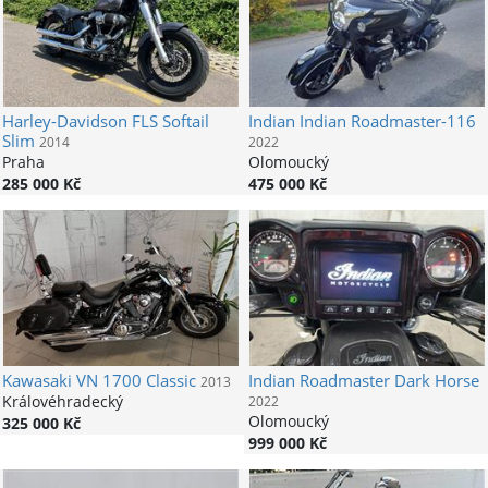
Harley-Davidson
FLS Softail
Indian
Indian Roadmaster-116
Slim
2014
2022
Praha
Olomoucký
285 000 Kč
475 000 Kč
Kawasaki
VN 1700 Classic
Indian
Roadmaster Dark Horse
2013
Královéhradecký
2022
Olomoucký
325 000 Kč
999 000 Kč