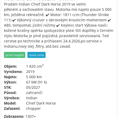
Prodám Indian Chief Dark Horse 2019 ve velmi
pěkném a zachovalém stavu. Motorka má najeto pouze 5 000
km, ježděná rekreačně. ✔️ Motor: 1811 ccm (Thunder Stroke
111) ✔️ Výkonný cruiser s obrovským krouticím momentem ✔️
ABS, tempomat, jízdní režimy ✔️ Keyless start Výbava navíc:
kožené brašny opěrka spolujezdce plexi štít doplňky v černém
stylu Motorka je plně pojízdná, pravidelně servisovaná. Ted
cerstve po technicke a prihlaseni 24.4.2026,po servise v
Indianu,novy olej ,filtry, atd.bez zavad.
první majitel
nová cena
3
Objem:
1 820 cm
Vyrobeno:
2019
Najeto:
5 000 km
Výkon:
67 kW (91 k)
STK:
05/2027
Původ:
zahraničí
Výrobce:
Indian
Model:
Chief Dark Horse
Zařazení:
chopper
Zobrazeno:
1307×