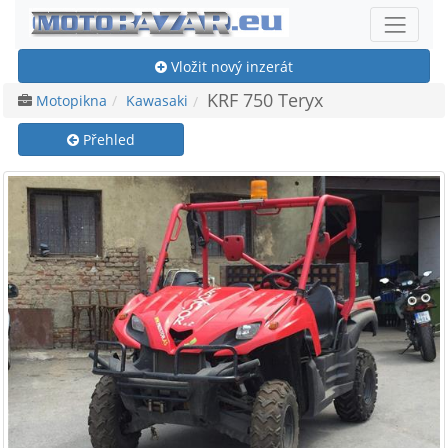
Vložit nový inzerát
KRF 750 Teryx
Motopikna
Kawasaki
Přehled