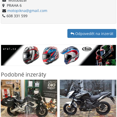
Motobazar
PRAHA 6
motopikna@gmail.com
608 331 599
Odpovedět na inzerát
Podobné inzeráty