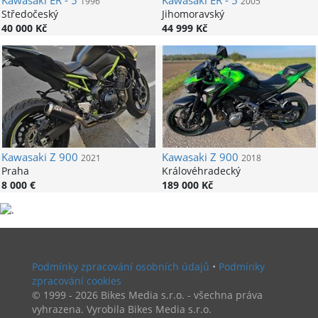
Kawasaki
ER - 5
Kawasaki
ER - 5
1996
2005
Středočeský
Jihomoravský
40 000 Kč
44 999 Kč
Kawasaki
Z 900
Kawasaki
Z 900
2021
2018
Praha
Královéhradecký
8 000 €
189 000 Kč
Podmínky zpracování osobních údajů
•
Podmínky
zpracování cookies
© 1999 - 2026 Bikes Media s.r.o. - všechna práva
vyhrazena. Vyrobila Bikes Media s.r.o.