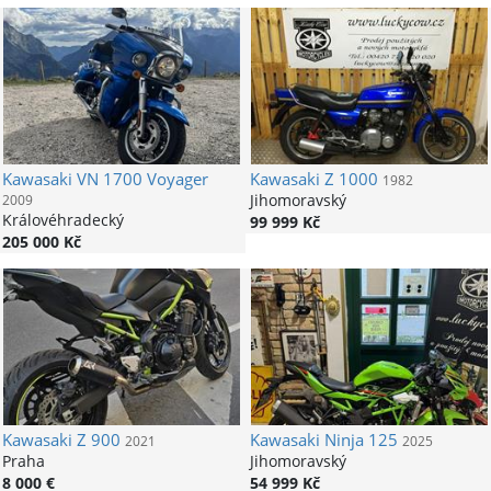
Kawasaki
VN 1700 Voyager
Kawasaki
Z 1000
1982
Jihomoravský
2009
Královéhradecký
99 999 Kč
205 000 Kč
Kawasaki
Z 900
Kawasaki
Ninja 125
2021
2025
Praha
Jihomoravský
8 000 €
54 999 Kč