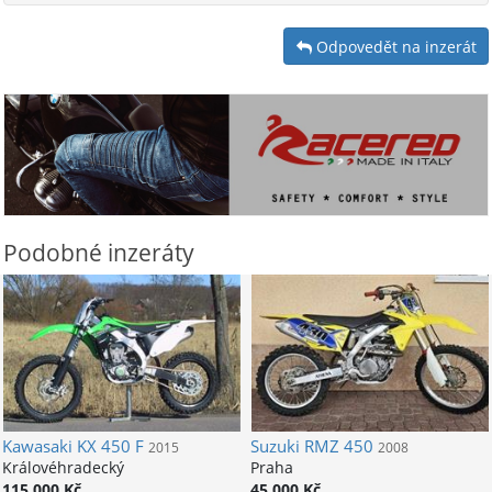
Odpovedět na inzerát
Podobné inzeráty
Kawasaki
KX 450 F
Suzuki
RMZ 450
2015
2008
Královéhradecký
Praha
115 000 Kč
45 000 Kč