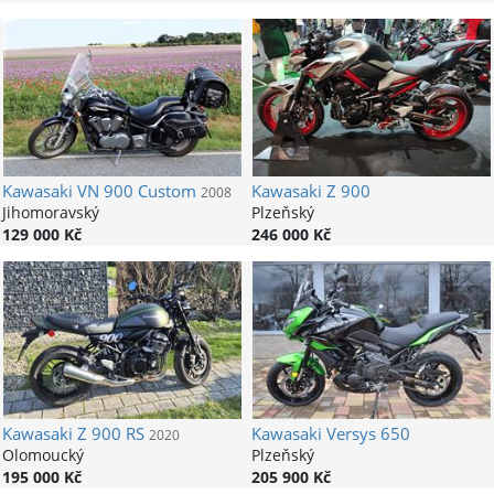
Kawasaki
VN 900 Custom
Kawasaki
Z 900
2008
Jihomoravský
Plzeňský
129 000 Kč
246 000 Kč
Kawasaki
Z 900 RS
Kawasaki
Versys 650
2020
Olomoucký
Plzeňský
195 000 Kč
205 900 Kč