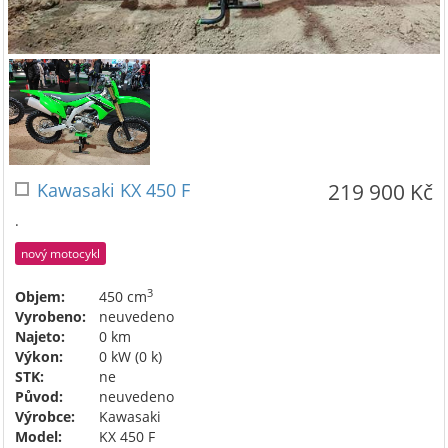
Kawasaki KX 450 F
219 900 Kč
.
nový motocykl
3
Objem:
450 cm
Vyrobeno:
neuvedeno
Najeto:
0 km
Výkon:
0 kW (0 k)
STK:
ne
Původ:
neuvedeno
Výrobce:
Kawasaki
Model:
KX 450 F