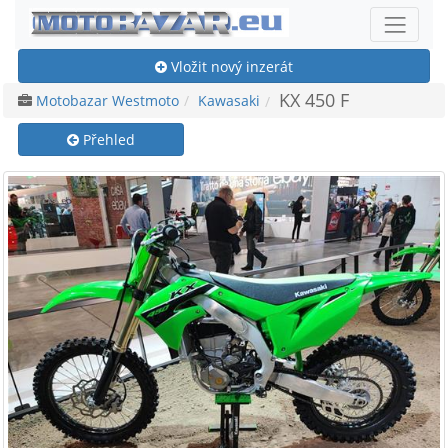
Vložit nový inzerát
KX 450 F
Motobazar Westmoto
Kawasaki
Přehled