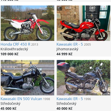
Honda
CRF 450 R
Kawasaki
ER - 5
2013
2005
Královéhradecký
Jihomoravský
109 000 Kč
44 999 Kč
Kawasaki
EN 500 Vulcan
Kawasaki
ER - 5
1998
1996
Středočeský
Středočeský
45 000 Kč
40 000 Kč