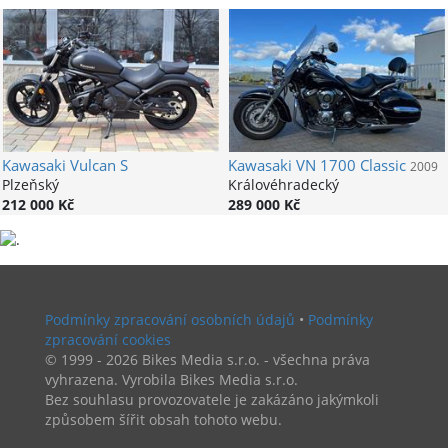
Kawasaki
Vulcan S
Kawasaki
VN 1700 Classic
2009
Plzeňský
Královéhradecký
212 000 Kč
289 000 Kč
Podmínky zpracování osobních údajů
•
Podmínky
zpracování cookies
© 1999 - 2026 Bikes Media s.r.o. - všechna práva
vyhrazena. Vyrobila Bikes Media s.r.o.
Bez souhlasu provozovatele je zakázáno jakýmkoli
způsobem šířit obsah tohoto webu.