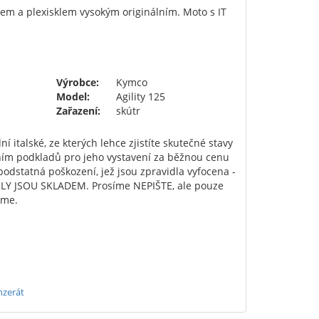
kem a plexisklem vysokým originálním. Moto s IT
Výrobce:
Kymco
Model:
Agility 125
Zařazení:
skútr
í italské, ze kterých lehce zjistíte skutečné stavy
ním podkladů pro jeho vystavení za běžnou cenu
dstatná poškození, jež jsou zpravidla vyfocena -
LY JSOU SKLADEM. Prosíme NEPIŠTE, ale pouze
eme.
nzerát