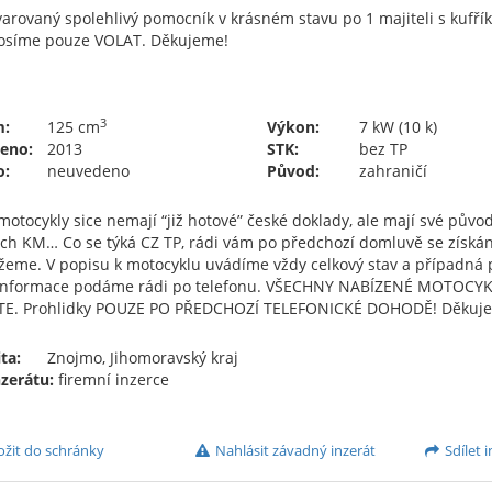
rovaný spolehlivý pomocník v krásném stavu po 1 majiteli s kufří
rosíme pouze VOLAT. Děkujeme!
3
m:
125 cm
Výkon:
7 kW (10 k)
eno:
2013
STK:
bez TP
o:
neuvedeno
Původ:
zahraničí
otocykly sice nemají “již hotové” české doklady, ale mají své původn
ých KM… Co se týká CZ TP, rádi vám po předchozí domluvě se získá
eme. V popisu k motocyklu uvádíme vždy celkový stav a případná po
 informace podáme rádi po telefonu. VŠECHNY NABÍZENÉ MOTOCYK
TE. Prohlidky POUZE PO PŘEDCHOZÍ TELEFONICKÉ DOHODĚ! Děkuj
ta:
Znojmo, Jihomoravský kraj
nzerátu:
firemní inzerce
ožit do schránky
Nahlásit závadný inzerát
Sdílet i