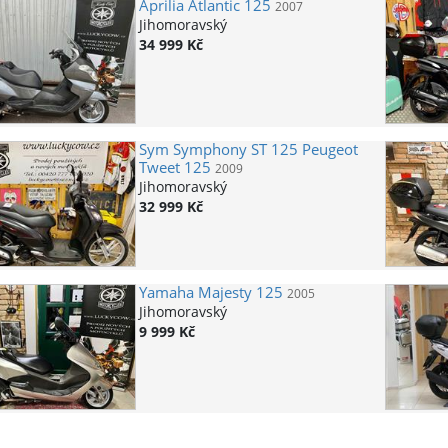
Aprilia
Atlantic 125
2007
Jihomoravský
34 999 Kč
Sym
Symphony ST 125 Peugeot
Tweet 125
2009
Jihomoravský
32 999 Kč
Yamaha
Majesty 125
2005
Jihomoravský
9 999 Kč