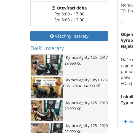
Nehava
Otevírací doba
TP. P
Po: 8:00 - 17:00
So: 8:00 - 12:00
.
Obje
Všechny inzeráty
Vyrob
Najet
Další inzeráty
Kymco
Agility 125
2017
Naše m
33 999 Kč
najet
pomůž
další
Kymco
Agility City+ 125i
VOLEJ
CBS
2014
14 999 Kč
Lokali
Typ i
Kymco
Agility 125
2013
29 999 Kč
Vl
Kymco
Agility 125
2010
22 999 Kč