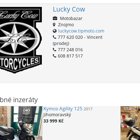
Lucky Cow
Motobazar
Znojmo
luckycow.tipmoto.com
777 620 020 - Vincent
(prodej)
777 248 016
608 817 517
bné inzeráty
Kymco
Agility 125
2017
Jihomoravský
33 999 Kč