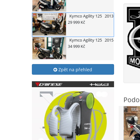
Kymco
Agility 125
2013
29 999 Kč
Kymco
Agility 125
2015
34 999 Kč
Zpět na přehled
Podo