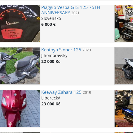
Piaggio
Vespa GTS 125 75TH
ANNIVERSARY
2021
Slovensko
6 000 €
Kentoya
Sinner 125
2020
Jihomoravský
22 000 Kč
Keeway
Zahara 125
2019
Liberecký
23 000 Kč