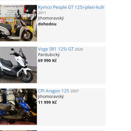
Kymco
People GT 125i-plexi-kufr
2011
Jihomoravský
dohodou
Voge
SR1 125i GT
2026
Pardubický
69 990 Kč
CPI
Aragon 125
2007
Jihomoravský
11 999 Kč