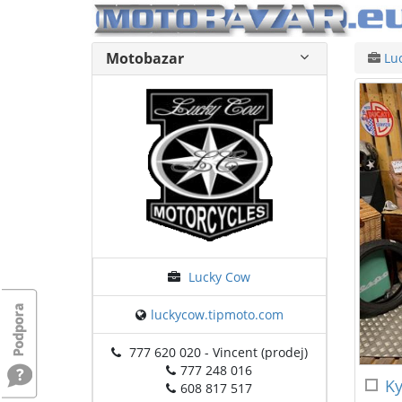
Motobazar
Lu
Lucky Cow
luckycow.tipmoto.com
777 620 020 - Vincent (prodej)
777 248 016
Ky
608 817 517