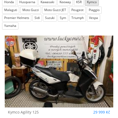
Honda
Husqvarna
Kawasaki
Keeway
KSR
Kymco
Malaguti
Moto Guzzi
Moto Guzzi JET
Peugeot
Piaggio
Premier Helmets
Sidi
Suzuki
Sym
Triumph
Vespa
Yamaha
Kymco
Agility 125
29 999 Kč