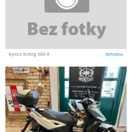
Kymco
Xciting 500i R
dohodou