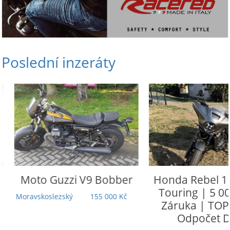
Poslední inzeráty
Moto Guzzi
V9 Bobber
Honda
Rebel 110
Touring | 5 000
Moravskoslezský
155 000 Kč
Záruka | TOP st
Odpočet DP