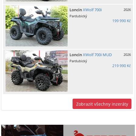
Loncin
XWolf 700i
2026
Pardubický
199 990 Kč
Loncin
XWolf 700i MUD
2026
Pardubický
219 990 Kč
Zobrazit všechny inzeráty