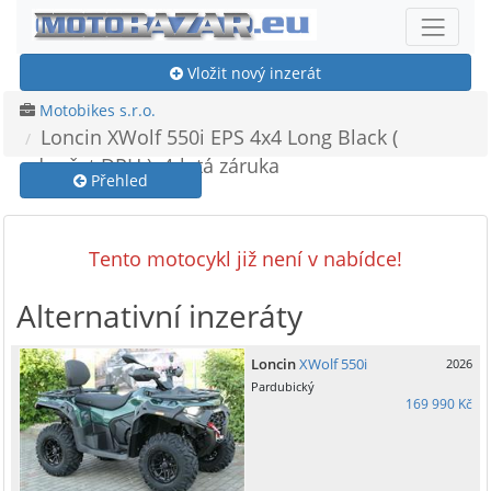
Vložit nový inzerát
Motobikes s.r.o.
Loncin XWolf 550i EPS 4x4 Long Black (
odpočet DPH ), 4-letá záruka
Přehled
Tento motocykl již není v nabídce!
Alternativní inzeráty
Loncin
XWolf 550i
2026
Pardubický
169 990 Kč