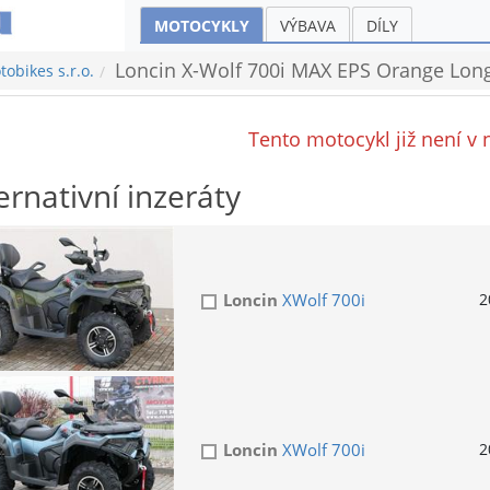
MOTOCYKLY
VÝBAVA
DÍLY
Loncin X-Wolf 700i MAX EPS Orange Long 
obikes s.r.o.
Tento motocykl již není v 
ernativní inzeráty
Loncin
XWolf 700i
2
Loncin
XWolf 700i
2