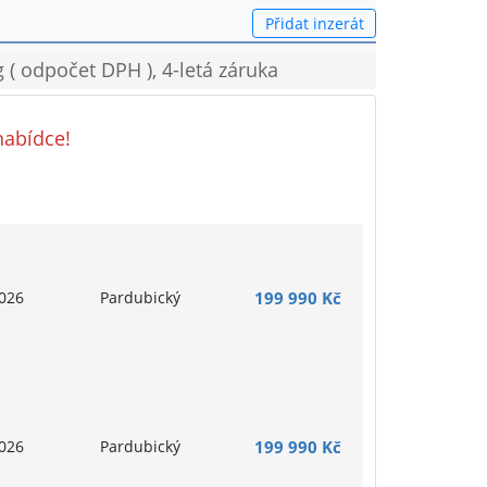
Přidat inzerát
( odpočet DPH ), 4-letá záruka
nabídce!
026
Pardubický
199 990 Kč
026
Pardubický
199 990 Kč