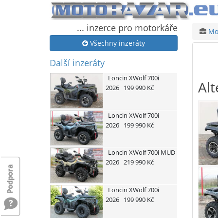
... inzerce pro motorkáře
Mot
Všechny inzeráty
Další inzeráty
Loncin
XWolf 700i
Alt
2026
199 990 Kč
Loncin
XWolf 700i
2026
199 990 Kč
Loncin
XWolf 700i MUD
2026
219 990 Kč
Loncin
XWolf 700i
2026
199 990 Kč