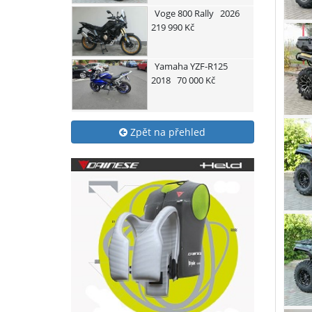
Voge
800 Rally
2026
219 990 Kč
Yamaha
YZF-R125
2018
70 000 Kč
Zpět na přehled