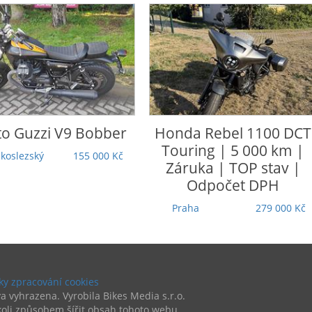
nda
Rebel 1100 DCT
Honda
CRF 1100 L Afric
uring | 5 000 km |
Twin Adventure Sports
ruka | TOP stav |
Ústecký
305 000 Kč
Odpočet DPH
raha
279 000 Kč
y zpracování cookies
a vyhrazena. Vyrobila Bikes Media s.r.o.
oli způsobem šířit obsah tohoto webu.