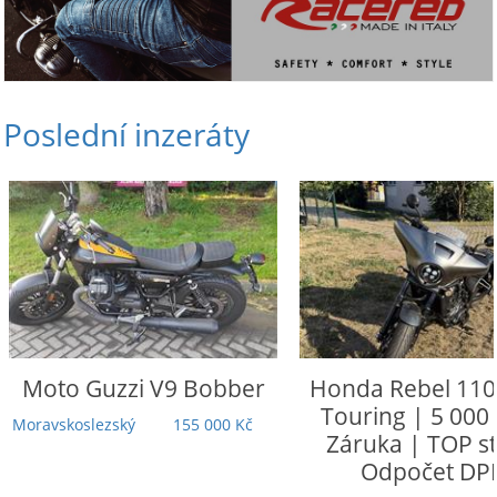
Poslední inzeráty
Moto Guzzi
V9 Bobber
Honda
Rebel 110
Touring | 5 000
Moravskoslezský
155 000 Kč
Záruka | TOP st
Odpočet DP