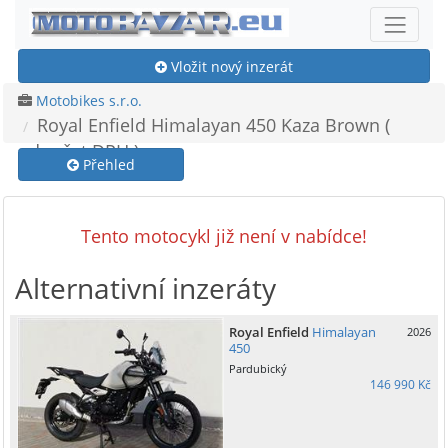
Vložit nový inzerát
Motobikes s.r.o.
Royal Enfield Himalayan 450 Kaza Brown (
odpočet DPH )
Přehled
Tento motocykl již není v nabídce!
Alternativní inzeráty
Royal Enfield
Himalayan
2026
450
Pardubický
146 990 Kč