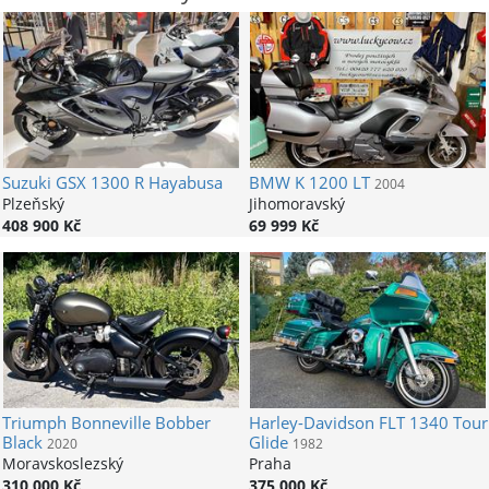
Suzuki
GSX 1300 R Hayabusa
BMW
K 1200 LT
2004
Plzeňský
Jihomoravský
408 900 Kč
69 999 Kč
Triumph
Bonneville Bobber
Harley-Davidson
FLT 1340 Tour
Black
Glide
2020
1982
Moravskoslezský
Praha
310 000 Kč
375 000 Kč