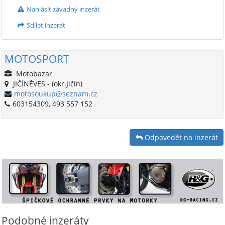
Nahlásit závadný inzerát
Sdílet inzerát
MOTOSPORT
Motobazar
JIČÍNĚVES - (okr.Jičín)
motosoukup@seznam.cz
603154309, 493 557 152
Odpovedět na inzerát
Podobné inzeráty