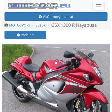
Vložit nový inzerát
GSX 1300 R Hayabusa
MOTOSPORT
Suzuki
Přehled