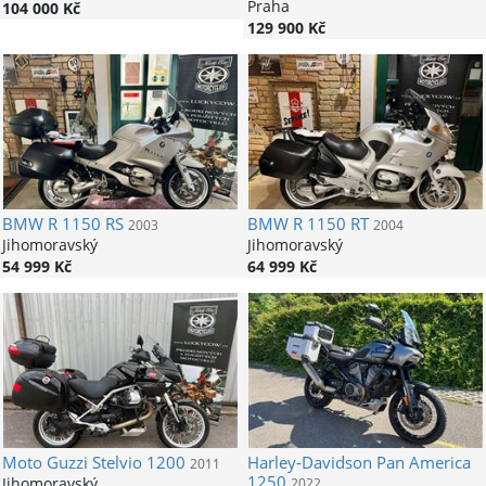
Praha
104 000 Kč
129 900 Kč
BMW
R 1150 RS
BMW
R 1150 RT
2003
2004
Jihomoravský
Jihomoravský
54 999 Kč
64 999 Kč
Moto Guzzi
Stelvio 1200
Harley-Davidson
Pan America
2011
1250
Jihomoravský
2022