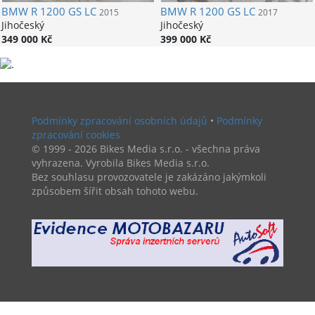
BMW
R 1200 GS LC
BMW
R 1200 GS LC
2015
2017
Jihočeský
Jihočeský
349 000 Kč
399 000 Kč
Podmínky zpracování osobních údajů
•
Podmínky
zpracování cookies
© 1999 - 2026 Bikes Media s.r.o. - všechna práva
vyhrazena. Vyrobila Bikes Media s.r.o.
Bez souhlasu provozovatele je zakázáno jakýmkoli
způsobem šířit obsah tohoto webu.