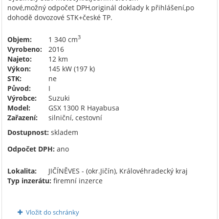
nové,možný odpočet DPH,originál doklady k přihlášení,po
dohodě dovozové STK+české TP.
3
Objem:
1 340 cm
Vyrobeno:
2016
Najeto:
12 km
Výkon:
145 kW (197 k)
STK:
ne
Původ:
I
Výrobce:
Suzuki
Model:
GSX 1300 R Hayabusa
Zařazení:
silniční, cestovní
Dostupnost:
skladem
Odpočet DPH:
ano
Lokalita:
JIČÍNĚVES - (okr.Jičín), Královéhradecký kraj
Typ inzerátu:
firemní inzerce
Vložit do schránky