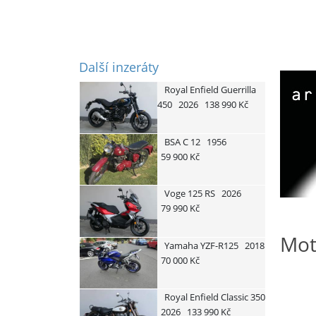
Další inzeráty
Royal Enfield
Guerrilla
450
2026
138 990 Kč
BSA
C 12
1956
59 900 Kč
Voge
125 RS
2026
79 990 Kč
Mot
Yamaha
YZF-R125
2018
70 000 Kč
Royal Enfield
Classic 350
2026
133 990 Kč