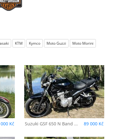
asaki
KTM
Kymco
Moto Guzzi
Moto Morini
 Bandit
 000 Kč
Suzuki
GSF 650 N Band ...
89 000 Kč