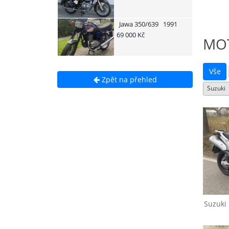
Jawa
350/639
1991
69 000 Kč
MO
Vše
Zpět na přehled
Suzuki
Suzuki
DL 650 V-Strom
S
Suzuki