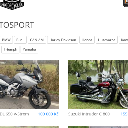
TOSPORT
BMW
Buell
CAN-AM
Harley-Davidson
Honda
Husqvarna
Kaw
Triumph
Yamaha
uzuki
Intruder C 800
Suzuki
GSF 650 N
DL 650 V-Strom
109 000 Kč
Suzuki
Intruder C 800
155