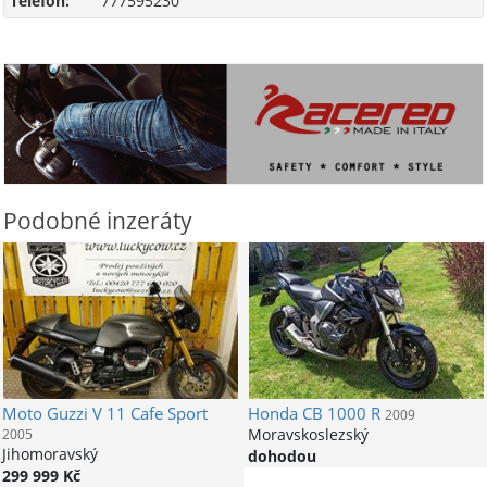
Telefon:
777595230
Podobné inzeráty
Moto Guzzi
V 11 Cafe Sport
Honda
CB 1000 R
2009
Moravskoslezský
2005
Jihomoravský
dohodou
299 999 Kč