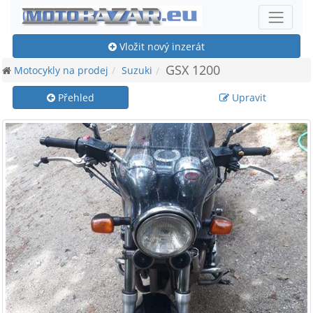
Vložit nový inzerát
GSX 1200
Motocykly na prodej
Suzuki
Přehled
Upravit