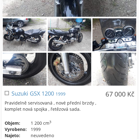
Suzuki GSX 1200
67 000 Kč
1999
Pravidelně servisovaná , nové přední brzdy ,
komplet nová spojka , řetězová sada.
3
Objem:
1 200 cm
Vyrobeno:
1999
Najeto:
neuvedeno