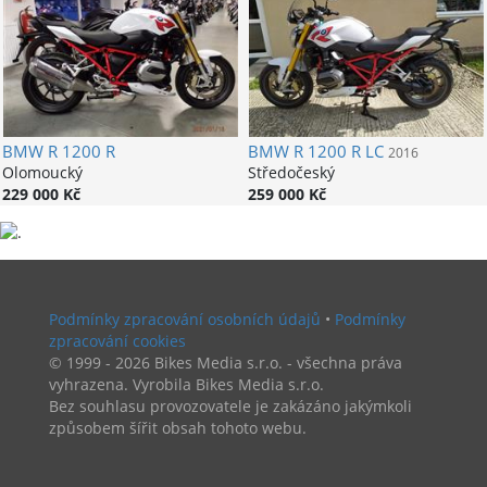
BMW
R 1200 R
BMW
R 1200 R LC
2016
Olomoucký
Středočeský
229 000 Kč
259 000 Kč
Podmínky zpracování osobních údajů
•
Podmínky
zpracování cookies
© 1999 - 2026 Bikes Media s.r.o. - všechna práva
vyhrazena. Vyrobila Bikes Media s.r.o.
Bez souhlasu provozovatele je zakázáno jakýmkoli
způsobem šířit obsah tohoto webu.