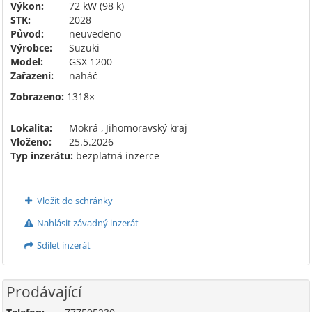
Výkon:
72 kW (98 k)
STK:
2028
Původ:
neuvedeno
Výrobce:
Suzuki
Model:
GSX 1200
Zařazení:
naháč
Zobrazeno:
1318×
Lokalita:
Mokrá , Jihomoravský kraj
Vloženo:
25.5.2026
Typ inzerátu:
bezplatná inzerce
Vložit do schránky
Nahlásit závadný inzerát
Sdílet inzerát
Prodávající