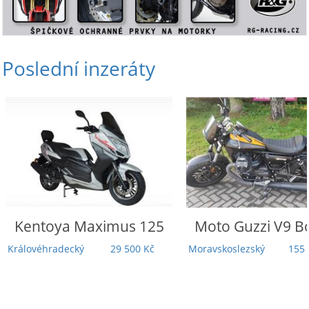
Poslední inzeráty
Moto Guzzi
V9 Bobber
Honda
Rebel 11
Touring | 5 000
Moravskoslezský
155 000 Kč
Záruka | TOP s
Odpočet D
Praha
279