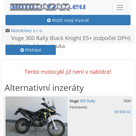
Vložit nový inzerát
Motobikes s.r.o.
Voge 300 Rally Black Knight E5+ (odpočet DPH)
NOVINKA, 4-letá záruka
Přehled
Tento motocykl již není v nabídce!
Alternativní inzeráty
Voge
300 Rally
2026
Pardubický
99 990 Kč